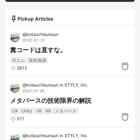
push_pin
Pickup Articles
@
kotauchisunsun
2020-07-31
糞コードは直すな。
ポエム
技術負債
2612
@
kotauchisunsun
in
STYLY, Inc.
2022-01-28
メタバースの技術限界の解説
C#
Unity
VR
XR
メタバース
511
@
kotauchisunsun
in
STYLY, Inc.