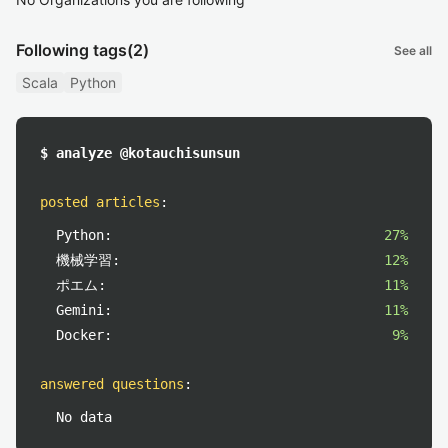
Following tags
(2)
See all
Scala
Python
$ analyze @kotauchisunsun
posted articles
:
Python:
27%
機械学習:
12%
ポエム:
11%
Gemini:
11%
Docker:
9%
answered questions
:
No data