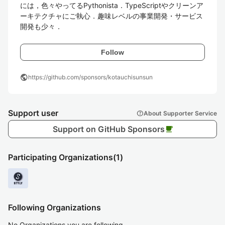
には，色々やってるPythonista．TypeScriptやクリーンア
ーキテクチャにご執心．趣味レベルの事業開発・サービス
開発も少々．
Follow
public
https://github.com/sponsors/kotauchisunsun
Support user
help
About Supporter Service
Support on GitHub Sponsors
local_cafe
Participating Organizations
(1)
Following Organizations
No Organizations you are following