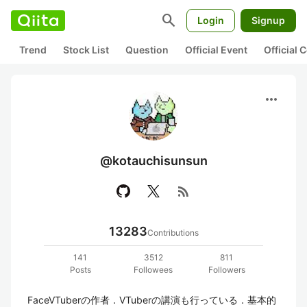
search
Login
Signup
Trend
Stock List
Question
Official Event
Official
more_horiz
@kotauchisunsun
rss_feed
13283
Contributions
141
3512
811
Posts
Followees
Followers
FaceVTuberの作者．VTuberの講演も行っている．基本的