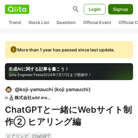
search
Login
Signup
Trend
Stock List
Question
Official Event
Official
info
More than 1 year has passed since last update.
生成AIに関する記事を書こう！
Qiita Engineer Festa
2024年7月17日まで開催中！
@
koji-yamauchi
(
koji yamauchi
)
in
株式会社add more
ChatGPTと一緒にWebサイト制
作② ヒアリング編
ヒアリング
ChatGPT