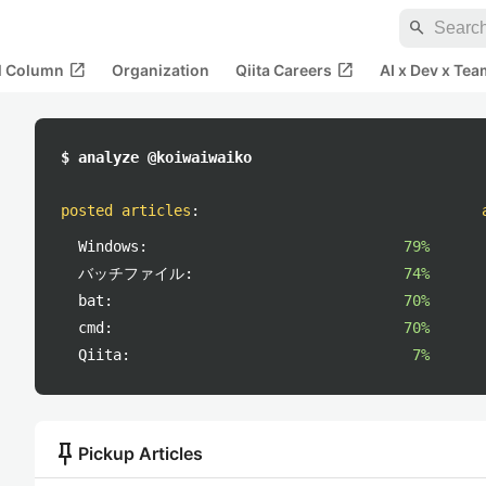
search
open_in_new
open_in_new
al Column
Organization
Qiita Careers
AI x Dev x Tea
$ analyze @koiwaiwaiko
posted articles
:
Windows:
79%
バッチファイル:
74%
bat:
70%
cmd:
70%
Qiita:
7%
push_pin
Pickup Articles