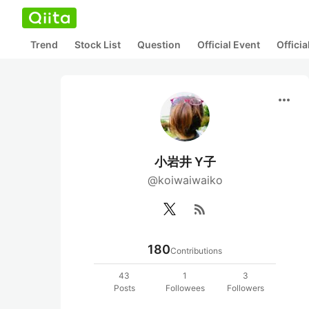
Trend
Stock List
Question
Official Event
Offici
more_horiz
小岩井 Y子
@koiwaiwaiko
rss_feed
180
Contributions
43
1
3
Posts
Followees
Followers