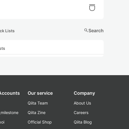
search
Search
ck Lists
sts
 Accounts
Our service
Company
Qiita Team
About Us
_milestone
Qiita Zine
Careers
poi
Official Shop
Qiita Blog