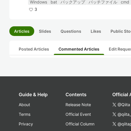
Windows
bat
バックアップ
バッチファイル
cmd
3
Articles
Slides
Questions
Likes
Public Sto
Posted Articles
Commented Articles
Edit Reque
Guide & Help
Contents
Official
About
Release Note
@Qiita
Terms
Official Event
@qiita
Privacy
Official Column
@qiita