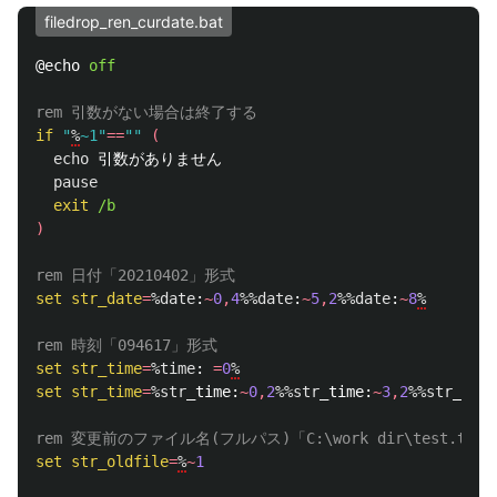
filedrop_ren_curdate.bat
@echo 
off
rem 引数がない場合は終了する
if
"
%
~1"
==
""
(
echo
 引数がありません

pause
exit
)
rem 日付「20210402」形式
set
str_date
=
%date
:
~
0
,
4
%%date
:
~
5
,
2
%%date
:
~
8
%
rem 時刻「094617」形式
set
str_time
=
%time
: 
=
0
%
set
str_time
=
%str
_time:
~
0
,
2
%%str
_time:
~
3
,
2
%%str
_time
rem 変更前のファイル名(フルパス)「C:\work dir\test.txt
set
str_oldfile
=
%
~
1