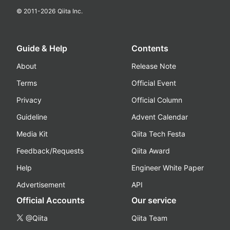
© 2011-
2026
Qiita Inc.
Guide & Help
Contents
About
Release Note
Terms
Official Event
Privacy
Official Column
Guideline
Advent Calendar
Media Kit
Qiita Tech Festa
Feedback/Requests
Qiita Award
Help
Engineer White Paper
Advertisement
API
Official Accounts
Our service
@Qiita
Qiita Team