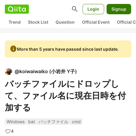
search
Login
Signup
Trend
Stock List
Question
Official Event
Official
info
More than 5 years have passed since last update.
@
koiwaiwaiko
(
小岩井 Y子
)
バッチファイルにドロップし
て、ファイル名に現在日時を付
加する
Windows
bat
バッチファイル
cmd
4