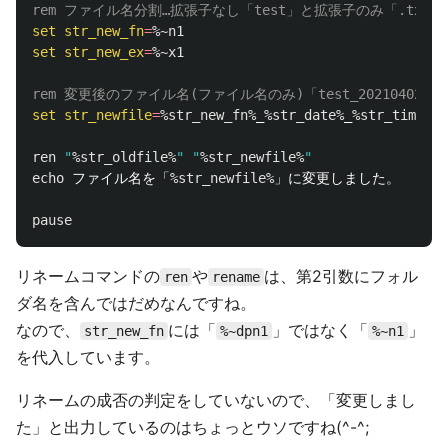
rem ファイル名分割…拡張子なし「test」と拡張子のみ「.txt」
set
str_new_fn
=
%~n1
set
str_new_ex
=
%~x1
rem 変更後のファイル名(ファイル名のみ)「test_20210402_094
set
str_newfile
=
%str_new_fn%
_
%str_date%
_
%str_time%%
s
ren
"
%str_oldfile%
"
"
%str_newfile%
"
echo
 ファイル名を「
%str_newfile%
」に変更しました。

pause
リネームコマンドの
や
は、第2引数にフォル
ren
rename
ダ名を含んではだめなんですね。
なので、
には「
」ではなく「
」
str_new_fn
%~dpn1
%~n1
を代入しています。
リネームの成否の判定をしていないので、「変更しまし
た」と出力しているのはちょっとウソですね(^-^;