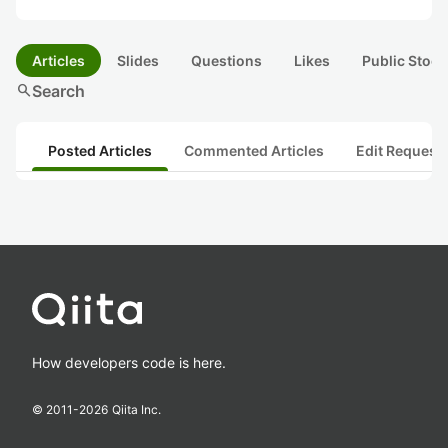
Articles
Slides
Questions
Likes
Public Stock
search
Search
Posted Articles
Commented Articles
Edit Request
How developers code is here.
© 2011-
2026
Qiita Inc.