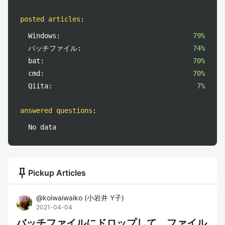
posted articles
:
Windows:
79%
バッチファイル:
74%
bat:
70%
cmd:
70%
Qiita:
7%
answered questions
:
No data
push_pin
Pickup Articles
@
koiwaiwaiko
(
小岩井 Y子
)
2021-04-04
バッチファイルにドロップして、ファイル