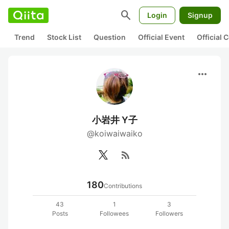
search
Login
Signup
Trend
Stock List
Question
Official Event
Official
more_horiz
小岩井 Y子
@koiwaiwaiko
rss_feed
180
Contributions
43
1
3
Posts
Followees
Followers