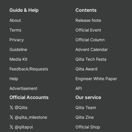
Guide & Help
Contents
About
Release Note
Terms
Official Event
Privacy
Official Column
Guideline
Advent Calendar
Media Kit
Qiita Tech Festa
Feedback/Requests
Qiita Award
Help
Engineer White Paper
Advertisement
API
Official Accounts
Our service
@Qiita
Qiita Team
@qiita_milestone
Qiita Zine
@qiitapoi
Official Shop