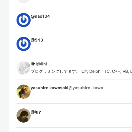
@
nao104
@
5ri3
iihi
@
iihi
プログラミングしてます。 C#, Delphi （C, C++, VB, Dart
yasuhiro kawasaki
@
yasuhiro-kawa
@
igy