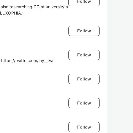
Follow
lso researching CG at university a
 “LUXOPHIA.”
Follow
Follow
/twitter.com/lay__twi
Follow
Follow
Follow