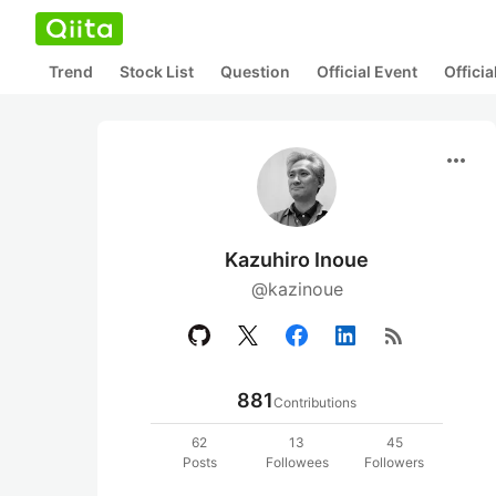
Trend
Stock List
Question
Official Event
Offici
more_horiz
Kazuhiro Inoue
@kazinoue
rss_feed
881
Contributions
62
13
45
Posts
Followees
Followers