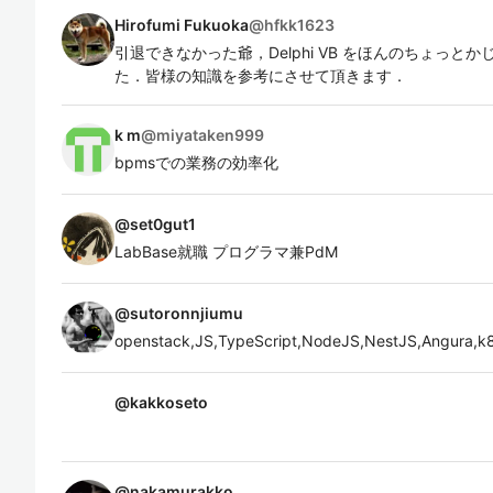
Hirofumi Fukuoka
@
hfkk1623
引退できなかった爺，Delphi VB をほんのちょっとか
た．皆様の知識を参考にさせて頂きます．
k m
@
miyataken999
bpmsでの業務の効率化
@
set0gut1
LabBase就職 プログラマ兼PdM
@
sutoronnjiumu
openstack,JS,TypeScript,NodeJS,NestJS,Angura,
@
kakkoseto
@
nakamurakko