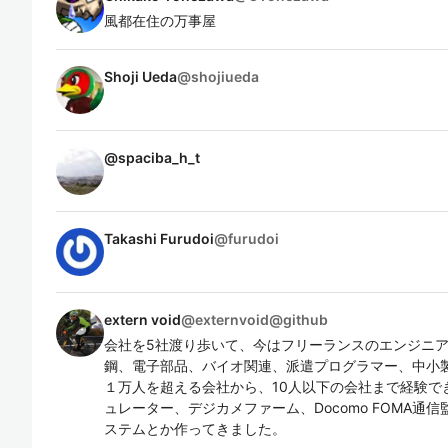
風都在住の万事屋
Shoji Ueda
@
shojiueda
@
spaciba_h_t
Takashi Furudoi
@
furudoi
extern void
@
externvoid@github
会社を5社渡り歩いて、今はフリーランスのエンジニア
鋼、電子部品、バイオ関連、派遣プログラマー、中小
１万人を超える会社から、10人以下の会社まで経験で
ュレーター、デジカメファーム、Docomo FOMA通
ステムとか作ってきました。