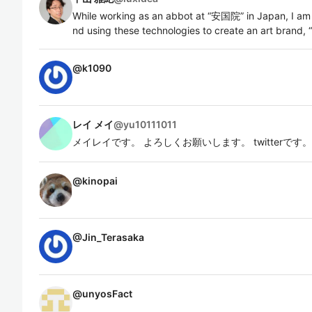
While working as an abbot at “安国院” in Japan, I am a
nd using these technologies to create an art brand,
@
k1090
レイ メイ
@
yu10111011
メイレイです。 よろしくお願いします。 twitterです。 https:/
@
kinopai
@
Jin_Terasaka
@
unyosFact