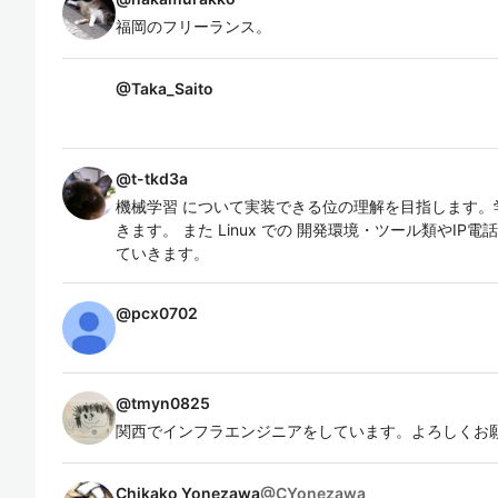
福岡のフリーランス。
@
Taka_Saito
@
t-tkd3a
機械学習 について実装できる位の理解を目指します。
きます。 また Linux での 開発環境・ツール類やI
ていきます。
@
pcx0702
@
tmyn0825
関西でインフラエンジニアをしています。よろしくお
Chikako Yonezawa
@
CYonezawa