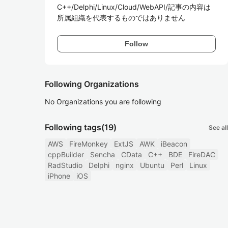
C++/Delphi/Linux/Cloud/WebAPI/記事の内容は
所属組織を代表するものではありません
Follow
Following Organizations
No Organizations you are following
Following tags
(19)
See all
AWS
FireMonkey
ExtJS
AWK
iBeacon
cppBuilder
Sencha
CData
C++
BDE
FireDAC
RadStudio
Delphi
nginx
Ubuntu
Perl
Linux
iPhone
iOS