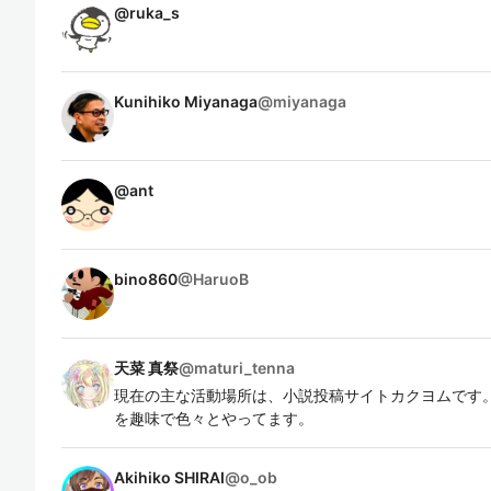
@
ruka_s
Kunihiko Miyanaga
@
miyanaga
@
ant
bino860
@
HaruoB
天菜 真祭
@
maturi_tenna
現在の主な活動場所は、小説投稿サイトカクヨムです。
を趣味で色々とやってます。
Akihiko SHIRAI
@
o_ob