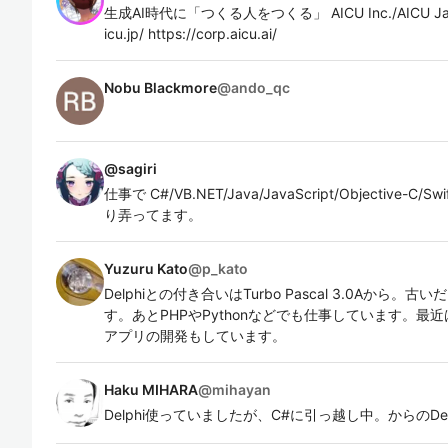
生成AI時代に「つくる人をつくる」 AICU Inc./AICU Ja
icu.jp/ https://corp.aicu.ai/
Nobu Blackmore
@
ando_qc
@
sagiri
仕事で C#/VB.NET/Java/JavaScript/Objective-C
り弄ってます。
Yuzuru Kato
@
p_kato
Delphiとの付き合いはTurbo Pascal 3.0Aから。
す。あとPHPやPythonなどでも仕事しています。最
アプリの開発もしています。
Haku MIHARA
@
mihayan
Delphi使っていましたが、C#に引っ越し中。からのDelp