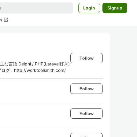
Login
Signup
open_in_new
m
Follow
 Delphi / PHP(Laravel好き)
グ：http://worktoolsmith.com/
Follow
Follow