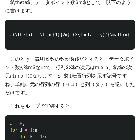
ー$\theta$、データポイント数$m$として、以下のよう
に書けます。
J(\theta) = \frac{1}{2m} (X\theta - y)^{\mathrm{T}}(
このとき、説明変数の数が$n$だとすると、データポイ
ント数が$m$なので、行列$X$の次元はm x n、$y$の次
元はm x 1になります。$T$は転置行列を示す記号です
ね、単純に元の行列の行（ヨコ）と列（タテ）を逆にした
だけです。
これをループで実装すると、
J
=
0
;
for
i
=
1
:
m
for
k
=
1
:
n