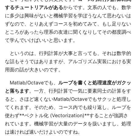
するチュートリアルがある
からです。文系の人でも、数学
に多少は興味がないと機械学習を学ぼうなんて思わないは
ずなので、とりあえずコースを初めてみて、もし足りない
ところがあったら理系の友達に聞くなりしてその都度調べ
て学んでいけばいいと思います。
というのは、行列計算が大事と言っても、それは数学的
な話もそうではありますが、アルゴリズム実装における実
用面の話が大きいのです。
Matlab/Octaveでも、
ループを書くと処理速度がガクッ
と落ちます
。一方、行列計算で一気に要素同士の計算をす
ると、さほど速くないMatlab/Octaveでもサクッと処理し
てくれます。そのため、コース内でも繰り返し、ループを
使わず**ベクトル化 (Vectorization)**することが強調さ
れています。機械学習が大量のデータを扱いますし、処理
は速ければ速いだけよいのですね。