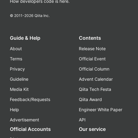
How developers code is here.
© 2011-
2026
Qiita Inc.
Guide & Help
Contents
About
Release Note
Terms
Official Event
Privacy
Official Column
Guideline
Advent Calendar
Media Kit
Qiita Tech Festa
Feedback/Requests
Qiita Award
Help
Engineer White Paper
Advertisement
API
Official Accounts
Our service