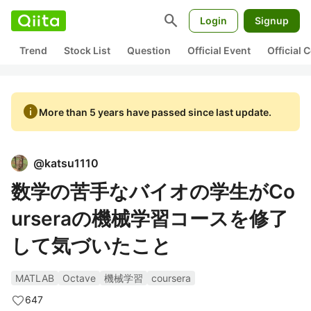
search
Login
Signup
Trend
Stock List
Question
Official Event
Official
info
More than 5 years have passed since last update.
@
katsu1110
数学の苦手なバイオの学生がCo
urseraの機械学習コースを修了
して気づいたこと
MATLAB
Octave
機械学習
coursera
647