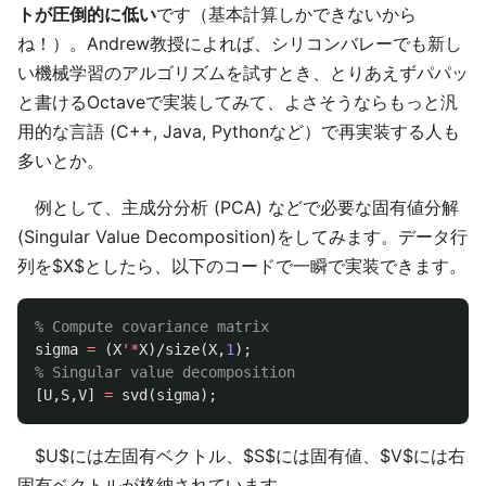
トが圧倒的に低い
です（基本計算しかできないから
ね！）。Andrew教授によれば、シリコンバレーでも新し
い機械学習のアルゴリズムを試すとき、とりあえずパパッ
と書けるOctaveで実装してみて、よさそうならもっと汎
用的な言語 (C++, Java, Pythonなど）で再実装する人も
多いとか。
例として、主成分分析 (PCA) などで必要な固有値分解
(Singular Value Decomposition)をしてみます。データ行
列を$X$としたら、以下のコードで一瞬で実装できます。
% Compute covariance matrix
sigma
=
(
X
'*
X
)/
size
(
X
,
1
);
% Singular value decomposition
[
U
,
S
,
V
]
=
svd
(
sigma
);
$U$には左固有ベクトル、$S$には固有値、$V$には右
固有ベクトルが格納されています。