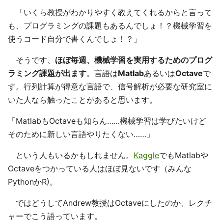
「いくら教授がわかりやすく教えてくれるからと言って
も、プログラミングの課題もあるんでしょ！？機械学習を
使うコード自分で書くんでしょ！？」
そうです、
ほぼ毎週、機械学習を実用するためのプログ
ラミング課題が出ます
。言語は
Matlab
あるいは
Octave
で
す。行列計算が得意な言語で、信号解析が必要な研究室に
いた人なら触ったことがあると思います。
「MatlabもOctaveも知らん……機械学習は学びたいけど
そのために新しい言語やりたくない……」
という人もいるかもしれません。
Kaggle
でもMatlabや
Octaveをつかっている人はほぼ見ないです（みんな
PythonかR)。
ではどうしてAndrew教授はOctaveにしたのか、レクチ
ャーでこう語っています。