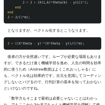
J
=
J
+
(
X
(
i
,
k
)
*
theta
(
k
)
-
y
(
i
))
^
2
;
end
end
J
=
J
/(
2
*
m
);
となりますが、ベクトル化するとこうなります。
J
=
((
X
*
theta
-
y
)
'*
(
X
*
theta
-
y
))/(
2
*
m
);
後者の方が全然速いです。ループが必要な場面もありま
すが、できるだけ速く機械学習を進め、人生の時間を効率
的に使うため（Andrew教授はよくこれおっしゃる）に
も、ベクトル化は効果的です。次元を意識してコーディン
グしないとバグるので、行列計算の基本を知っておかない
といけないのですね。
「数学力もそこまで最初は必要じゃないことはわかっ
た。でもここから3か月でちゃんと機械学習を理解して使