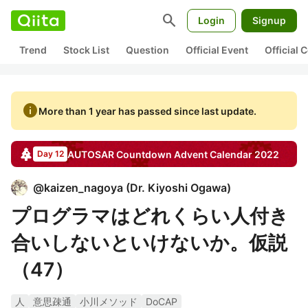
search
Login
Signup
Trend
Stock List
Question
Official Event
Official
info
More than 1 year has passed since last update.
AUTOSAR Countdown
Advent Calendar
2022
Day 12
@
kaizen_nagoya
(
Dr. Kiyoshi Ogawa
)
プログラマはどれくらい人付き
合いしないといけないか。仮説
（47）
人
意思疎通
小川メソッド
DoCAP