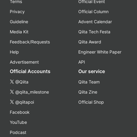
Terms
Official Event
Privacy
Official Column
Guideline
Advent Calendar
Media Kit
Qiita Tech Festa
Feedback/Requests
Qiita Award
Help
Engineer White Paper
Advertisement
API
Official Accounts
Our service
@Qiita
Qiita Team
@qiita_milestone
Qiita Zine
@qiitapoi
Official Shop
Facebook
YouTube
Podcast