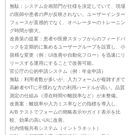
無駄：システム企画部門が仕様を決定していて、現場
の医師や患者の声が反映されない。ユーザーインター
フェースが直感的でなく、オペレーターのトレーニン
グ時間が膨大。
改善策の提案：患者や医療スタッフからのフィードバ
ックを定期的に集めるユーザーグループを設置し、小
規模な変更（例：UI改善や自動化フロー）を迅速にリ
リースする運用にすることで改善可能。
官公庁の公的申請システム（例：年金申請）
無駄：利用者数が多いが、入力フォームが複雑すぎて
高齢者やITに不慣れな方の利用ハードルが高い。品質
測定の仕組み（滞在時間や離脱率など）が未整備。
改善案：離脱率や入力ミス率などの指標を導入し、
A/B テストでフォームの簡略表示やガイド表示を比
較、効果の高いUIに改善。
社内情報共有システム（イントラネット）