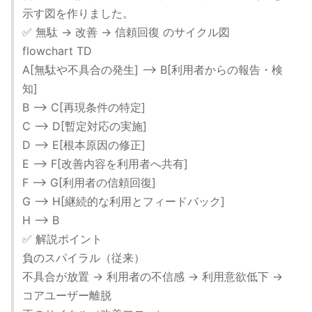
示す図を作りました。
✅ 無駄 → 改善 → 信頼回復 のサイクル図
flowchart TD
A[無駄や不具合の発生] --> B[利用者からの報告・検
知]
B --> C[再現条件の特定]
C --> D[暫定対応の実施]
D --> E[根本原因の修正]
E --> F[改善内容を利用者へ共有]
F --> G[利用者の信頼回復]
G --> H[継続的な利用とフィードバック]
H --> B
✅ 解説ポイント
負のスパイラル（従来）
不具合が放置 → 利用者の不信感 → 利用意欲低下 →
コアユーザー離脱