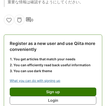
重要な情報は確認するようにしてください。
comment
0
Register as a new user and use Qiita more
conveniently
You get articles that match your needs
You can efficiently read back useful information
You can use dark theme
What you can do with signing up
Sign up
Login