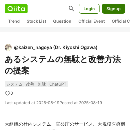
search
Login
Signup
Trend
Stock List
Question
Official Event
Official
@
kaizen_nagoya
(
Dr. Kiyoshi Ogawa
)
あるシステムの無駄と改善方法
の提案
システム
改善
無駄
ChatGPT
0
Last updated at
2025-08-19
Posted at
2025-08-19
大組織の社内システム、官公庁のサービス、大規模医療機