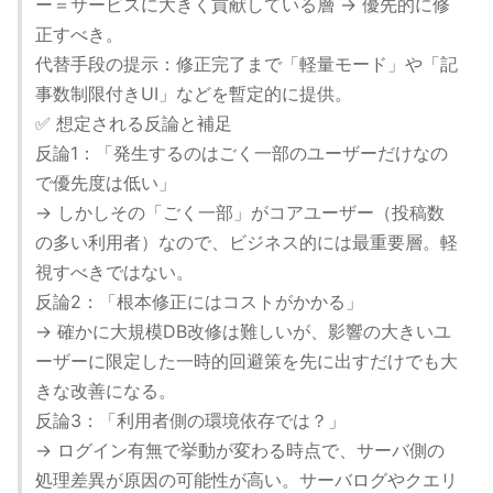
ー＝サービスに大きく貢献している層 → 優先的に修
正すべき。
代替手段の提示：修正完了まで「軽量モード」や「記
事数制限付きUI」などを暫定的に提供。
✅ 想定される反論と補足
反論1：「発生するのはごく一部のユーザーだけなの
で優先度は低い」
→ しかしその「ごく一部」がコアユーザー（投稿数
の多い利用者）なので、ビジネス的には最重要層。軽
視すべきではない。
反論2：「根本修正にはコストがかかる」
→ 確かに大規模DB改修は難しいが、影響の大きいユ
ーザーに限定した一時的回避策を先に出すだけでも大
きな改善になる。
反論3：「利用者側の環境依存では？」
→ ログイン有無で挙動が変わる時点で、サーバ側の
処理差異が原因の可能性が高い。サーバログやクエリ