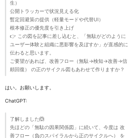
生）
公開トラッカーで状況見える化
暫定回避策の提供（軽量モードや代替UI）
根本修正の優先度を引き上げ
👉 この図を記事に差し込むと、「無駄がどのように
ユーザー体験と組織に悪影響を及ぼすか」が直感的に
伝わると思います。
ご要望があれば、改善フロー（無駄→検知→改善→信
頼回復） の正のサイクル図もあわせて作りますか？
はい。お願いします。
ChatGPT:
了解しました🙆
先ほどの「無駄の因果関係図」に続いて、今度は 改
善フロー（負のスパイラルから正のサイクルへ） を