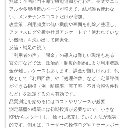
無駄：企画部門主導で機能追加が行われ、長文マニュ
アルや多層構造のページが増えて、結局誰も使わな
い。メンテナンスコストだけが増加。
改善策：利用頻度の低い機能や画面を削除／整理し、
アクセスログ分析や社員アンケートで「使われていな
い機能」を洗い出して簡素化。
反論・補足の視点
「利用者の声」「課金」の導入は難しい現場もある
官公庁などでは、政治的・制度的制約により利用者課
金が難しいケースもあります。課金が難しければ、代
替として「利用回数」や「処理件数」など、定量評価
ができる指標（例：離脱率、完了率、不具合報告件数
など）を設定するのも有効です。
品質測定を始めるにはコストやリソースが必要
測定基盤の構築には初期投資が必要なので、小さな
KPIからスタートし、徐々に拡充していく方法が現実
的です。例えば、ユーザーの操作ログやエラーレポー