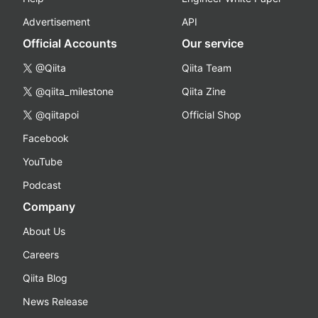
Advertisement
API
Official Accounts
Our service
@Qiita
Qiita Team
@qiita_milestone
Qiita Zine
@qiitapoi
Official Shop
Facebook
YouTube
Podcast
Company
About Us
Careers
Qiita Blog
News Release