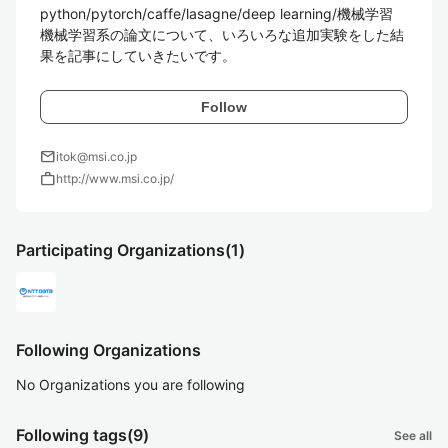
python/pytorch/caffe/lasagne/deep learning/機械学習  

機械学習系の論文について、いろいろな追加実験をした結
Follow
mail
itok@msi.co.jp
work
http://www.msi.co.jp/
Participating Organizations
(1)
Following Organizations
No Organizations you are following
Following tags
(9)
See all