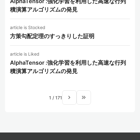
AlphaTensor :強化学習を利用した高速な行列
積演算アルゴリズムの発見
article is Stocked
方策勾配定理のすっきりした証明
article is Liked
AlphaTensor :強化学習を利用した高速な行列
積演算アルゴリズムの発見
navigate_next
keyboard_double_arrow_right
1
/
171