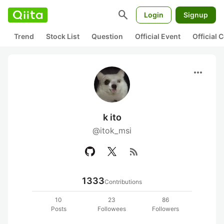
search
Login
Signup
Trend
Stock List
Question
Official Event
Official
more_horiz
k ito
@itok_msi
rss_feed
1333
Contributions
10
23
86
Posts
Followees
Followers