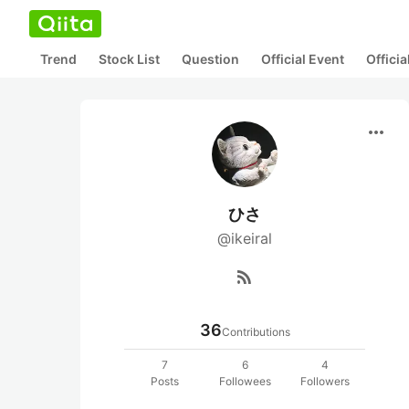
Trend
Stock List
Question
Official Event
Offici
more_horiz
ひさ
@ikeiral
rss_feed
36
Contributions
7
6
4
Posts
Followees
Followers