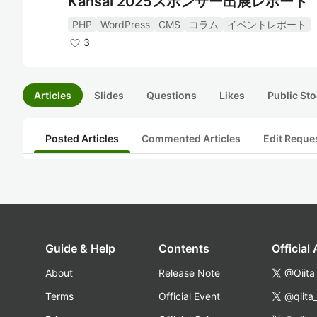
Kansai 2025スポンサー出展レポート
PHP
WordPress
CMS
コラム
イベントレポート
3
Articles
Slides
Questions
Likes
Public Sto
Posted Articles
Commented Articles
Edit Reque
Guide & Help
Contents
Official
About
Release Note
@Qiita
Terms
Official Event
@qiita