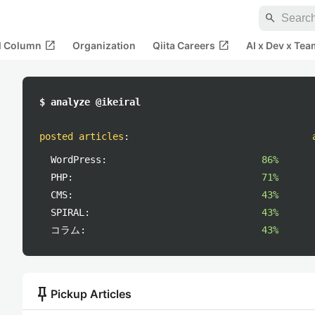
search
open_in_new
open_in_new
al Column
Organization
Qiita Careers
AI x Dev x Tea
$ analyze @ikeiral
posted articles
:
WordPress:
86%
PHP:
71%
CMS:
43%
SPIRAL:
43%
コラム:
43%
push_pin
Pickup Articles