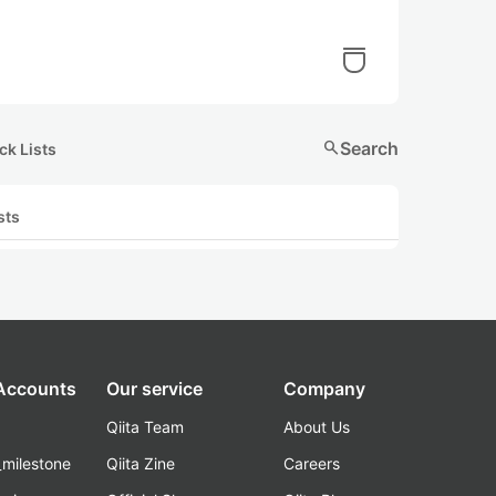
search
Search
ck Lists
sts
 Accounts
Our service
Company
Qiita Team
About Us
_milestone
Qiita Zine
Careers