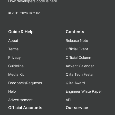
How developers code is here.
© 2011-
2026
Qiita Inc.
Guide & Help
Contents
About
Release Note
Terms
Official Event
Privacy
Official Column
Guideline
Advent Calendar
Media Kit
Qiita Tech Festa
Feedback/Requests
Qiita Award
Help
Engineer White Paper
Advertisement
API
Official Accounts
Our service