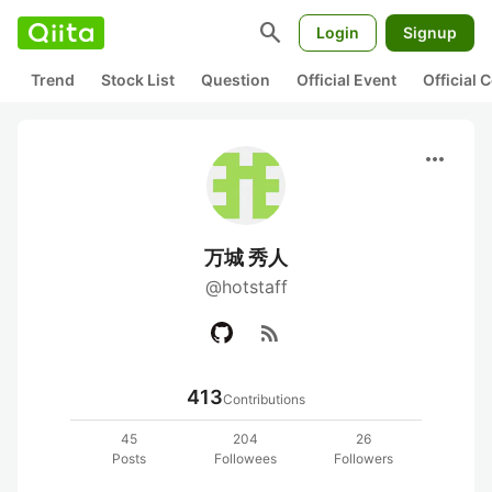
search
Login
Signup
Trend
Stock List
Question
Official Event
Official
more_horiz
万城 秀人
@hotstaff
rss_feed
413
Contributions
45
204
26
Posts
Followees
Followers