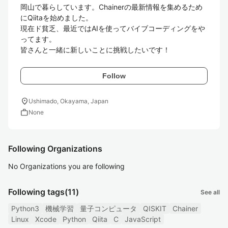
岡山で暮らしています。Chainerの最新情報を集めるため
にQiitaを始めました。

現在ド貧乏、最近ではAIを使ってバイブコーディングをや
ってます。

皆さんと一緒に新しいことに挑戦したいです！
Follow
location_on
Ushimado, Okayama, Japan
work
None
Following Organizations
No Organizations you are following
Following tags
(11)
See all
Python3
機械学習
量子コンピュータ
QISKIT
Chainer
Linux
Xcode
Python
Qiita
C
JavaScript