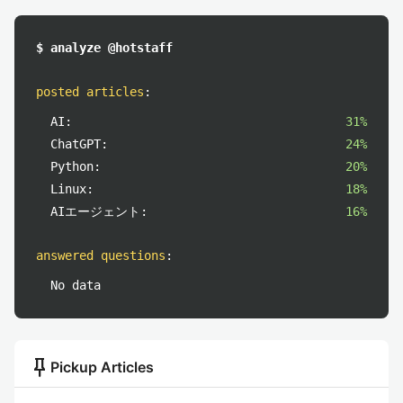
$ analyze @hotstaff
posted articles
:
AI:
31%
ChatGPT:
24%
Python:
20%
Linux:
18%
AIエージェント:
16%
answered questions
:
No data
push_pin
Pickup Articles