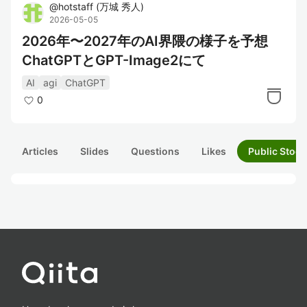
@
hotstaff
(
万城 秀人
)
2026-05-05
2026年〜2027年のAI界隈の様子を予想
ChatGPTとGPT-Image2にて
AI
agi
ChatGPT
0
Articles
Slides
Questions
Likes
Public Stock