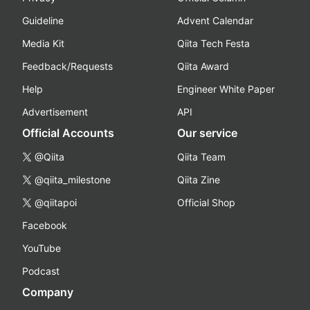
Guideline
Advent Calendar
Media Kit
Qiita Tech Festa
Feedback/Requests
Qiita Award
Help
Engineer White Paper
Advertisement
API
Official Accounts
Our service
@Qiita
Qiita Team
@qiita_milestone
Qiita Zine
@qiitapoi
Official Shop
Facebook
YouTube
Podcast
Company