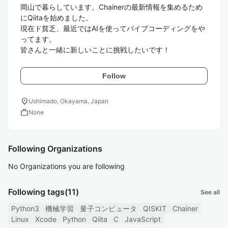
岡山で暮らしています。Chainerの最新情報を集めるため
にQiitaを始めました。

現在ド貧乏、最近ではAIを使ってバイブコーディングをや
ってます。

皆さんと一緒に新しいことに挑戦したいです！
Follow
location_on
Ushimado, Okayama, Japan
work
None
Following Organizations
No Organizations you are following
Following tags
(11)
See all
Python3
機械学習
量子コンピュータ
QISKIT
Chainer
Linux
Xcode
Python
Qiita
C
JavaScript