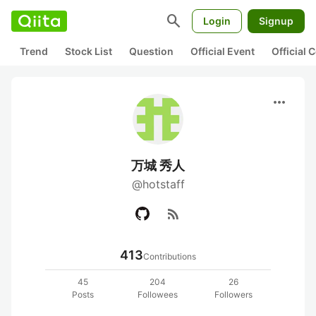
search
Login
Signup
Trend
Stock List
Question
Official Event
Official
more_horiz
万城 秀人
@hotstaff
rss_feed
413
Contributions
45
204
26
Posts
Followees
Followers