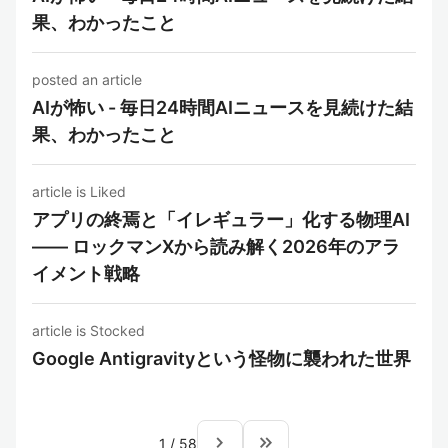
果、わかったこと
posted an article
AIが怖い - 毎日24時間AIニュースを見続けた結
果、わかったこと
article is Liked
アプリの終焉と「イレギュラー」化する物理AI
—— ロックマンXから読み解く2026年のアラ
イメント戦略
article is Stocked
Google Antigravityという怪物に襲われた世界
navigate_next
keyboard_double_arrow_right
1
/
58