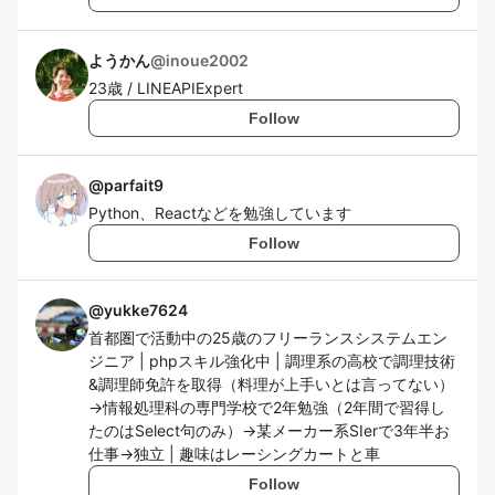
ようかん
@
inoue2002
23歳 / LINEAPIExpert
Follow
@
parfait9
Python、Reactなどを勉強しています
Follow
@
yukke7624
首都圏で活動中の25歳のフリーランスシステムエン
ジニア | phpスキル強化中 | 調理系の高校で調理技術
&調理師免許を取得（料理が上手いとは言ってない）
→情報処理科の専門学校で2年勉強（2年間で習得し
たのはSelect句のみ）→某メーカー系SIerで3年半お
仕事→独立 | 趣味はレーシングカートと車
Follow