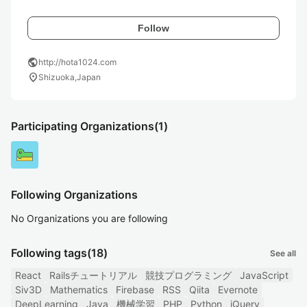
Follow
public
http://hota1024.com
location_on
Shizuoka,Japan
Participating Organizations
(1)
Following Organizations
No Organizations you are following
Following tags
(18)
See all
React
Railsチュートリアル
競技プログラミング
JavaScript
Siv3D
Mathematics
Firebase
RSS
Qiita
Evernote
DeepLearning
Java
機械学習
PHP
Python
jQuery