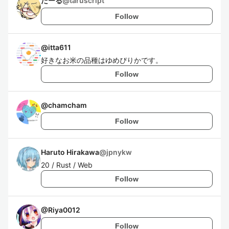
たーる
@
taruscript
Follow
@
itta611
好きなお米の品種はゆめぴりかです。
Follow
@
chamcham
Follow
Haruto Hirakawa
@
jpnykw
20 / Rust / Web
Follow
@
Riya0012
Follow