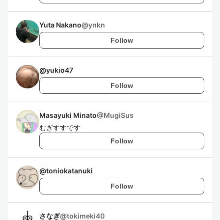
Yuta Nakano
@
ynkn
Follow
@
yukio47
Follow
Masayuki Minato
@
MugiSus
むぎすすです
Follow
@
toniokatanuki
Follow
さなぎ
@
tokimeki40