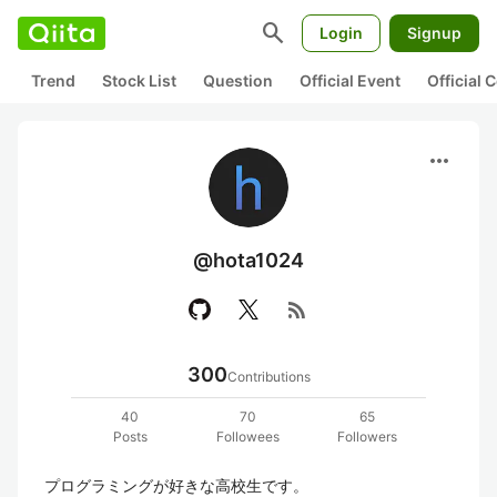
search
Login
Signup
Trend
Stock List
Question
Official Event
Official
more_horiz
@hota1024
rss_feed
300
Contributions
40
70
65
Posts
Followees
Followers
プログラミングが好きな高校生です。