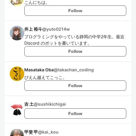
こんにちは。
Follow
井上 裕斗
@
yuto0214w
プログラミングをやっている静岡の中学2年生。最近
Discord のボットを書いています。
Follow
Masataka Oba
@
takachan_coding
ぴえん越えてこっこ。
Follow
吉 土
@
sushikichigai
Follow
甲斐 甲
@
kai_kou