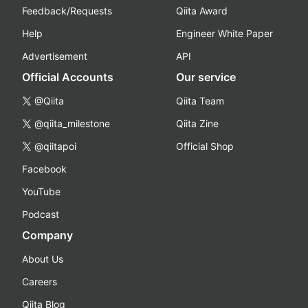
Feedback/Requests
Qiita Award
Help
Engineer White Paper
Advertisement
API
Official Accounts
Our service
@Qiita
Qiita Team
@qiita_milestone
Qiita Zine
@qiitapoi
Official Shop
Facebook
YouTube
Podcast
Company
About Us
Careers
Qiita Blog