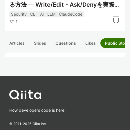
る方法 ― Write/Edit・Ask/Denyを実際に
検証して分かったこと
Security
CLI
AI
LLM
ClaudeCode
1
Articles
Slides
Questions
Likes
Public Stock
How developers code is here.
© 2011-
2026
Qiita Inc.