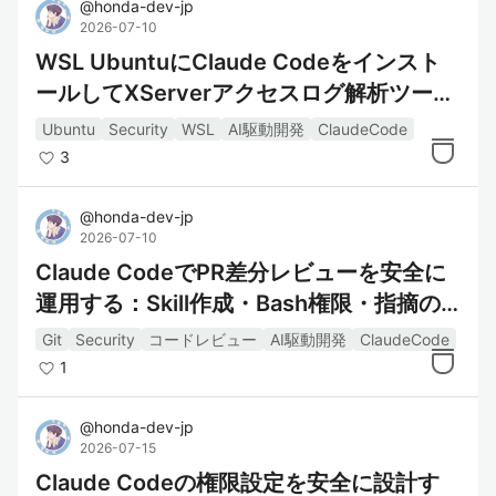
@
honda-dev-jp
2026-07-10
WSL UbuntuにClaude Codeをインスト
ールしてXServerアクセスログ解析ツール
のレビューに使ってみる
Ubuntu
Security
WSL
AI駆動開発
ClaudeCode
3
@
honda-dev-jp
2026-07-10
Claude CodeでPR差分レビューを安全に
運用する：Skill作成・Bash権限・指摘の
見極め方
Git
Security
コードレビュー
AI駆動開発
ClaudeCode
1
@
honda-dev-jp
2026-07-15
Claude Codeの権限設定を安全に設計す