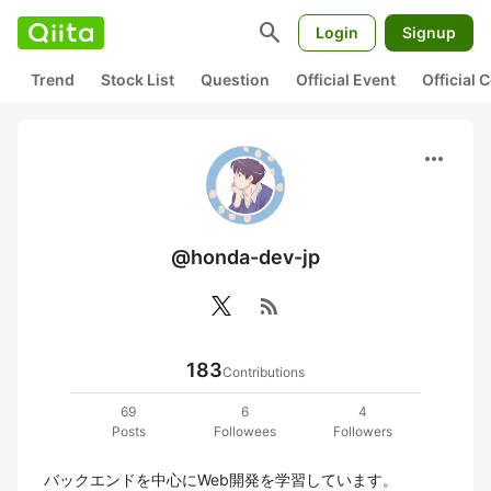
search
Login
Signup
Trend
Stock List
Question
Official Event
Official
more_horiz
@honda-dev-jp
rss_feed
183
Contributions
69
6
4
Posts
Followees
Followers
バックエンドを中心にWeb開発を学習しています。
