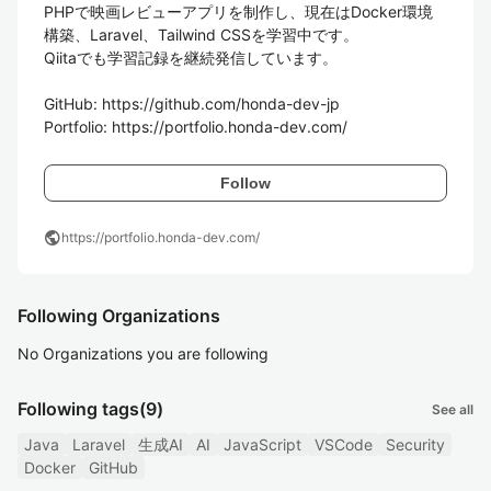
PHPで映画レビューアプリを制作し、現在はDocker環境
構築、Laravel、Tailwind CSSを学習中です。

Qiitaでも学習記録を継続発信しています。

GitHub: https://github.com/honda-dev-jp

Follow
public
https://portfolio.honda-dev.com/
Following Organizations
No Organizations you are following
Following tags
(9)
See all
Java
Laravel
生成AI
AI
JavaScript
VSCode
Security
Docker
GitHub