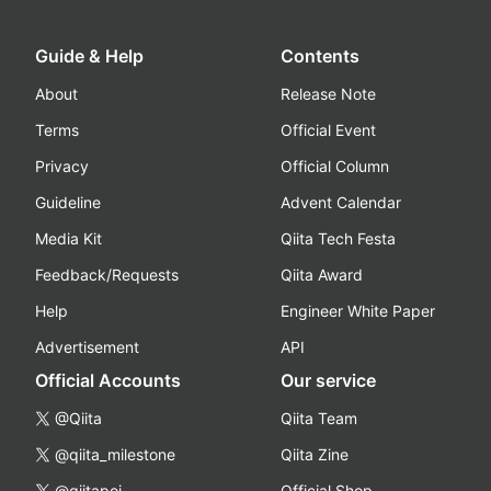
Guide & Help
Contents
About
Release Note
Terms
Official Event
Privacy
Official Column
Guideline
Advent Calendar
Media Kit
Qiita Tech Festa
Feedback/Requests
Qiita Award
Help
Engineer White Paper
Advertisement
API
Official Accounts
Our service
@Qiita
Qiita Team
@qiita_milestone
Qiita Zine
@qiitapoi
Official Shop