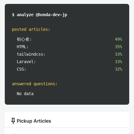
$ analyze @honda-dev-jp
posted articles
:
初心者:
49%
HTML:
35%
tailwindcss:
33%
Laravel:
33%
CSS:
32%
answered questions
:
No data
push_pin
Pickup Articles