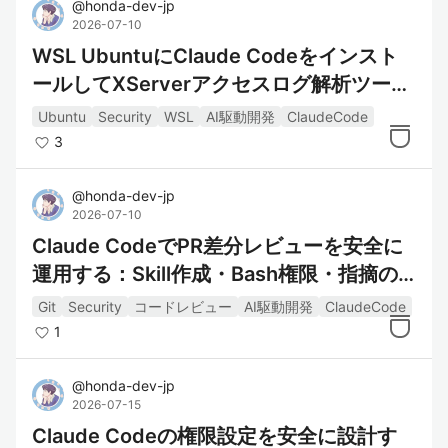
@
honda-dev-jp
2026-07-10
WSL UbuntuにClaude Codeをインスト
ールしてXServerアクセスログ解析ツール
のレビューに使ってみる
Ubuntu
Security
WSL
AI駆動開発
ClaudeCode
3
@
honda-dev-jp
2026-07-10
Claude CodeでPR差分レビューを安全に
運用する：Skill作成・Bash権限・指摘の
見極め方
Git
Security
コードレビュー
AI駆動開発
ClaudeCode
1
@
honda-dev-jp
2026-07-15
Claude Codeの権限設定を安全に設計す