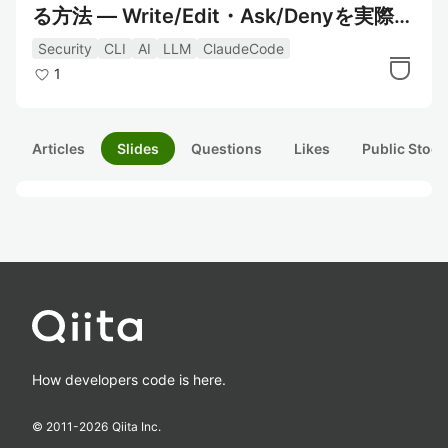
る方法 ― Write/Edit・Ask/Denyを実際に
検証して分かったこと
Security
CLI
AI
LLM
ClaudeCode
1
Articles
Slides
Questions
Likes
Public Stock
How developers code is here.
© 2011-
2026
Qiita Inc.