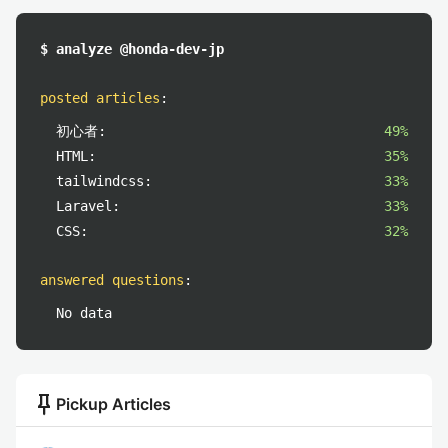
$ analyze @honda-dev-jp
posted articles
:
初心者:
49%
HTML:
35%
tailwindcss:
33%
Laravel:
33%
CSS:
32%
answered questions
:
No data
push_pin
Pickup Articles