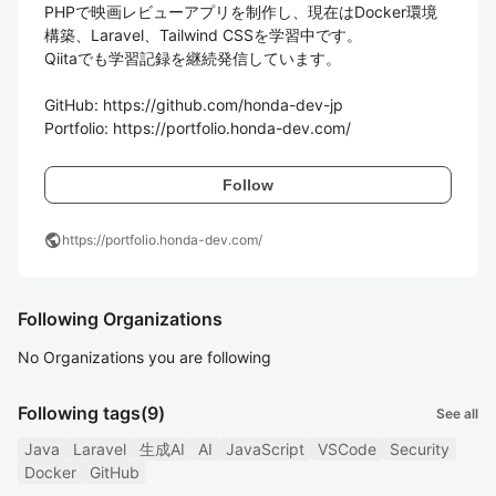
PHPで映画レビューアプリを制作し、現在はDocker環境
構築、Laravel、Tailwind CSSを学習中です。

Qiitaでも学習記録を継続発信しています。

GitHub: https://github.com/honda-dev-jp

Follow
public
https://portfolio.honda-dev.com/
Following Organizations
No Organizations you are following
Following tags
(9)
See all
Java
Laravel
生成AI
AI
JavaScript
VSCode
Security
Docker
GitHub