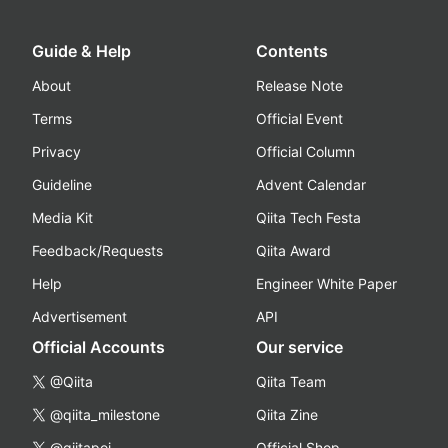
Guide & Help
Contents
About
Release Note
Terms
Official Event
Privacy
Official Column
Guideline
Advent Calendar
Media Kit
Qiita Tech Festa
Feedback/Requests
Qiita Award
Help
Engineer White Paper
Advertisement
API
Official Accounts
Our service
@Qiita
Qiita Team
@qiita_milestone
Qiita Zine
@qiitapoi
Official Shop