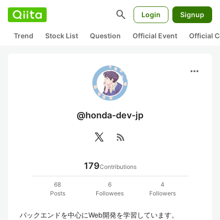
search
Login
Signup
Trend
Stock List
Question
Official Event
Official
more_horiz
@honda-dev-jp
rss_feed
179
Contributions
68
6
4
Posts
Followees
Followers
バックエンドを中心にWeb開発を学習しています。
