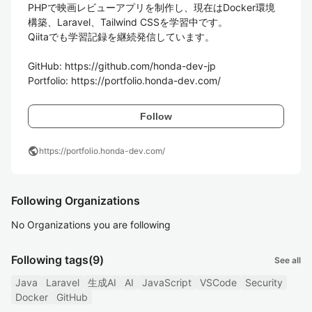
PHPで映画レビューアプリを制作し、現在はDocker環境
構築、Laravel、Tailwind CSSを学習中です。

Qiitaでも学習記録を継続発信しています。

GitHub: https://github.com/honda-dev-jp

Follow
public
https://portfolio.honda-dev.com/
Following Organizations
No Organizations you are following
Following tags
(9)
See all
Java
Laravel
生成AI
AI
JavaScript
VSCode
Security
Docker
GitHub