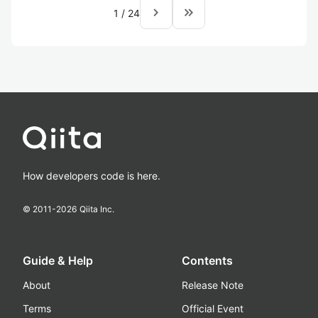
navigate_next
keyboard_double_arrow_right
1
/
24
How developers code is here.
© 2011-
2026
Qiita Inc.
Guide & Help
Contents
About
Release Note
Terms
Official Event