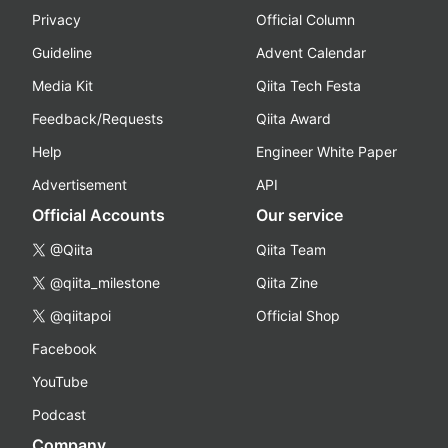
Privacy
Official Column
Guideline
Advent Calendar
Media Kit
Qiita Tech Festa
Feedback/Requests
Qiita Award
Help
Engineer White Paper
Advertisement
API
Official Accounts
Our service
@Qiita
Qiita Team
@qiita_milestone
Qiita Zine
@qiitapoi
Official Shop
Facebook
YouTube
Podcast
Company