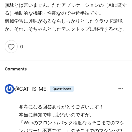
無駄とは言いません。ただアプリケーションの（AIに関す
る）補助的な機能・性能なので中途半端です。
機械学習に興味があるならしっかりとしたクラウド環境
か、それこそちゃんとしたデスクトップに移行するべき。
0
Comments
more_horiz
@
CAT_IS_ME
Questioner
参考になる回答ありがとうございます！
本当に無知で申し訳ないのですが、
「Webのフロント/バック程度ならそこまでのマシ
ンパワーは不要です。」のそこまでのマシンパワ