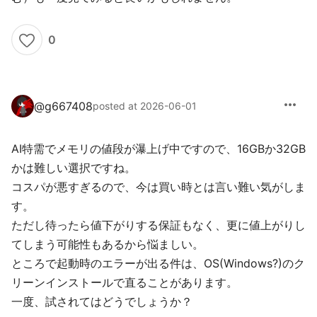
0
more_horiz
@
g667408
posted at 2026-06-01
AI特需でメモリの値段が瀑上げ中ですので、16GBか32GB
かは難しい選択ですね。
コスパが悪すぎるので、今は買い時とは言い難い気がしま
す。
ただし待ったら値下がりする保証もなく、更に値上がりし
てしまう可能性もあるから悩ましい。
ところで起動時のエラーが出る件は、OS(Windows?)のク
リーンインストールで直ることがあります。
一度、試されてはどうでしょうか？