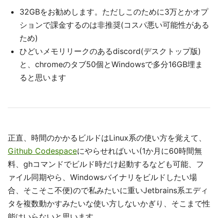
32GBをお勧めします。ただしこのために3万とかオプ
ションで課金するのは非推奨(コスパ悪い可能性がある
ため)
ひどいメモリリークのあるdiscord(デスクトップ版)
と、chromeのタブ50個とWindowsで多分16GB埋ま
ると思います
正直、時間のかかるビルドはLinux系の使い方を覚えて、
Github Codespace
にやらせればいい(1か月に60時間無
料、ghコマンドでビルド時だけ起動するなども可能、フ
ァイル同期やら、Windowsバイナリをビルドしたい場
合、そこそこ不便)ので私みたいに重いJetbrains系エディ
タを複数動かすみたいな使い方しないかぎり、そこまで性
能はいらないと思います。