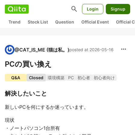
search
Login
Signup
Trend
Stock List
Question
Official Event
Official
more_horiz
@
CAT_IS_ME
(猫は私。)
posted at 2026-05-16
PCの買い換え
Q&A
Closed
環境構築
PC
初心者
初心者向け
解決したいこと
新しいPCを何にするか迷っています。
現状
・ノートパソコン1台所有