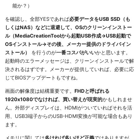
能か？）
を確認し、全部YESであれば
必要データをUSB SSD（も
しくはNAS）などに退避して、OSのクリーンインストー
ル（MediaCreationToolから起動USB作成→USB起動で
OSインストール→その後、メーカー提供のドライバイン
ストール）
を行うのが
一番コスパがいい
かと思います。
起動時のエラーメッセージは、クリーンインストールで解
決されるはずです。メーカーが提供していれば、必要に応
じてBIOSアップデートもですね。
画面の解像度は結構重要です。
FHDと呼ばれる
1920x1080でなければ、買い替えが現実的
かもしれませ
ん。外部ディスプレイは、HDMIがついていればそれを活
用、USB3端子からのUSB-HDMI変換が可能な場合もあり
ます。
メモリに関しては
多ければ多いほど正義
ではありますが、