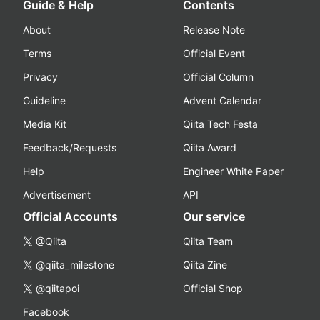
Guide & Help
Contents
About
Release Note
Terms
Official Event
Privacy
Official Column
Guideline
Advent Calendar
Media Kit
Qiita Tech Festa
Feedback/Requests
Qiita Award
Help
Engineer White Paper
Advertisement
API
Official Accounts
Our service
@Qiita
Qiita Team
@qiita_milestone
Qiita Zine
@qiitapoi
Official Shop
Facebook