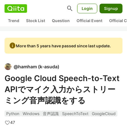
search
Login
Signup
Trend
Stock List
Question
Official Event
Official
info
More than 5 years have passed since last update.
@
hamham
(
k-asuda
)
Google Cloud Speech-to-Text
APIでマイク入力からストリー
ミング音声認識をする
Python
Windows
音声認識
SpeechToText
GoogleCloud
47