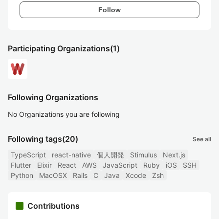
Follow
Participating Organizations
(1)
Following Organizations
No Organizations you are following
Following tags
(20)
See all
TypeScript
react-native
個人開発
Stimulus
Next.js
Flutter
Elixir
React
AWS
JavaScript
Ruby
iOS
SSH
Python
MacOSX
Rails
C
Java
Xcode
Zsh
Contributions