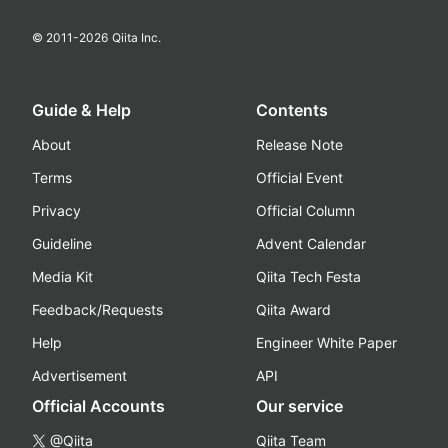
© 2011-
2026
Qiita Inc.
Guide & Help
Contents
About
Release Note
Terms
Official Event
Privacy
Official Column
Guideline
Advent Calendar
Media Kit
Qiita Tech Festa
Feedback/Requests
Qiita Award
Help
Engineer White Paper
Advertisement
API
Official Accounts
Our service
@Qiita
Qiita Team