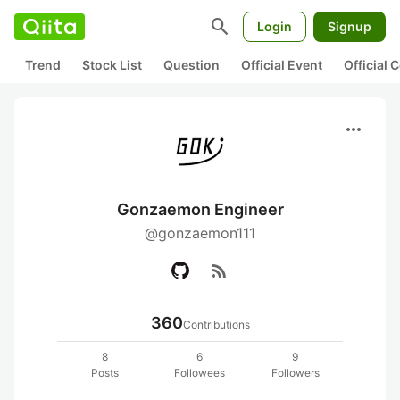
search
Login
Signup
Trend
Stock List
Question
Official Event
Official
more_horiz
Gonzaemon Engineer
@gonzaemon111
rss_feed
360
Contributions
8
6
9
Posts
Followees
Followers