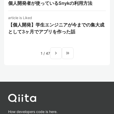
個人開発者が使っているSnykの利用方法
article is Liked
【個人開発】学生エンジニアが今までの集大成
として3ヶ月でアプリを作った話
navigate_next
keyboard_double_arrow_right
1
/
47
How developers code is here.