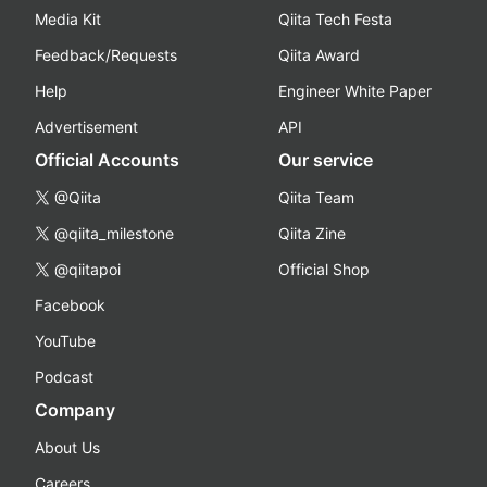
Media Kit
Qiita Tech Festa
Feedback/Requests
Qiita Award
Help
Engineer White Paper
Advertisement
API
Official Accounts
Our service
@Qiita
Qiita Team
@qiita_milestone
Qiita Zine
@qiitapoi
Official Shop
Facebook
YouTube
Podcast
Company
About Us
Careers