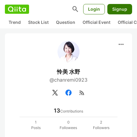
search
Login
Signup
Trend
Stock List
Question
Official Event
Official
more_horiz
怜美 水野
@chanremi0923
rss_feed
13
Contributions
1
0
2
Posts
Followees
Followers