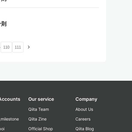
十則
…
navigate_next
110
111
 Accounts
Our service
Company
Qiita Team
About Us
_milestone
Qiita Zine
Careers
poi
Official Shop
Qiita Blog