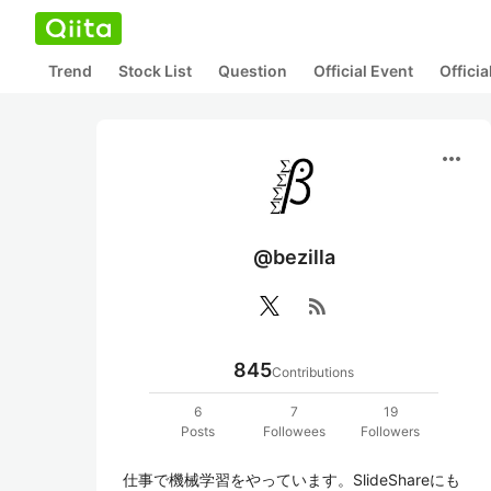
Trend
Stock List
Question
Official Event
Offici
more_horiz
@bezilla
rss_feed
845
Contributions
6
7
19
Posts
Followees
Followers
仕事で機械学習をやっています。SlideShareにも