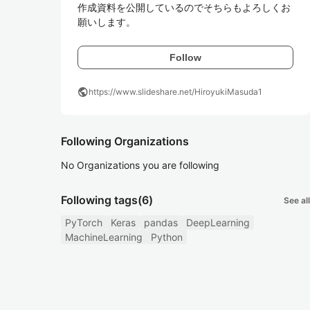
作成資料を公開しているのでそちらもよろしくお
願いします。
Follow
public
https://www.slideshare.net/HiroyukiMasuda1
Following Organizations
No Organizations you are following
Following tags
(6)
See all
PyTorch
Keras
pandas
DeepLearning
MachineLearning
Python