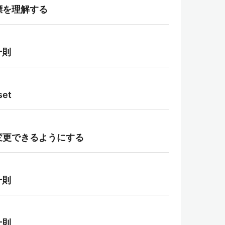
標を理解する
十則
et
に変更できるようにする
十則
十則