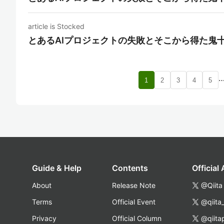
article is Stocked
とあるAIプロジェクトの失敗とそこから得た鬼
1
2
3
4
5
Guide & Help
Contents
Official
About
Release Note
@Qiita
Terms
Official Event
@qiita
Privacy
Official Column
@qiita