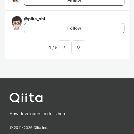
Follow
@
pika_shi
Follow
navigate_next
keyboard_double_arrow_right
1
/
5
How developers code is here.
© 2011-
2026
Qiita Inc.