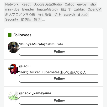
Network
React
GoogleDataStudio
Calico
envoy
istio
minikube
Blender
ImageMagick
統計学
zabbix
OpenCV
新人プログラマ応援
移行応援
CTF
aws-cli
まとめ
Security
脆弱性
数学
Followees
Shunya Murata
@
shmurata
Follow
@
iaoiui
SIerでDocker, Kubernetes使って遊んでる人
Follow
@
naoki_kameyama
Follow