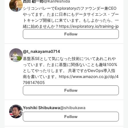
西田 勘一郎
@
KanNishida
シリコンバレーでExploratoryのファウンダー兼CEO
やってます。たまに日本にもデータサイエンス・ブー
トキャンプ開催しに来ています。もしよかったら、一
緒に始めませんか？https://exploratory.io/training-jp
Follow
@
t_nakayama0714
基盤系SEとして気になった技術についてあれこれや
っています。たまに基盤に関係ないことも趣味100%
としてやったりします。 共著ですがDevOps導入指
南を書いています。https://www.amazon.co.jp/dp/4
798147605
Follow
Yoshiki Shibukawa
@
shibukawa
Follow