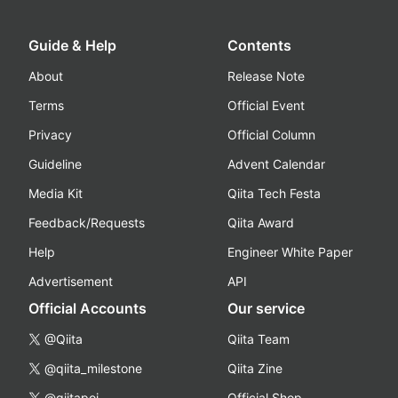
Guide & Help
Contents
About
Release Note
Terms
Official Event
Privacy
Official Column
Guideline
Advent Calendar
Media Kit
Qiita Tech Festa
Feedback/Requests
Qiita Award
Help
Engineer White Paper
Advertisement
API
Official Accounts
Our service
@Qiita
Qiita Team
@qiita_milestone
Qiita Zine
@qiitapoi
Official Shop