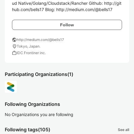
ud Native/Golang/Cloudstack/Rancher Github: http://git
hub.com/bells17 Blog: http://medium.com/@bells17
Follow
public
http://medium.com/@bells17
location_on
Tokyo, Japan.
work
IDC Frontiner inc.
Participating Organizations
(1)
Following Organizations
No Organizations you are following
Following tags
(105)
See all