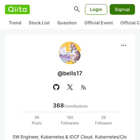
search
Login
Signup
Trend
Stock List
Question
Official Event
Official
more_horiz
@bells17
rss_feed
368
Contributions
36
192
29
Posts
Followees
Followers
SW Engineer, Kubernetes & IDCF Cloud. Kubernetes/Clo