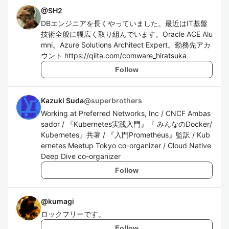
@
SH2
DBエンジニアを長くやっていました。最近はIT基盤
技術全般に幅広く取り組んでいます。Oracle ACE Alu
mni。Azure Solutions Architect Expert。勤務先アカ
ウント https://qiita.com/comware_hiratsuka
Follow
Kazuki Suda
@
superbrothers
Working at Preferred Networks, Inc / CNCF Ambas
sador / 『Kubernetes実践入門』『 みんなのDocker/
Kubernetes』共著 / 『入門Prometheus』監訳 / Kub
ernetes Meetup Tokyo co-organizer / Cloud Native
Deep Dive co-organizer
Follow
@
kumagi
ロックフリーです。
Follow