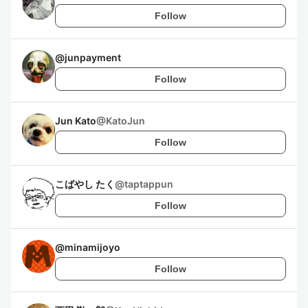
Follow
@
junpayment
Follow
Jun Kato
@
KatoJun
Follow
こばやし たく
@
taptappun
Follow
@
minamijoyo
Follow