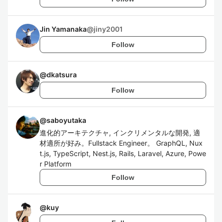
Jin Yamanaka
@
jiny2001
Follow
@
dkatsura
Follow
@
saboyutaka
進化的アーキテクチャ, インクリメンタルな開発, 適
材適所が好み。Fullstack Engineer。 GraphQL, Nux
t.js, TypeScript, Nest.js, Rails, Laravel, Azure, Powe
r Platform
Follow
@
kuy