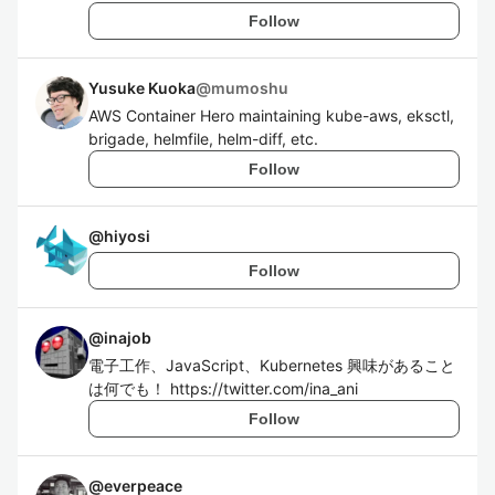
Follow
Yusuke Kuoka
@
mumoshu
AWS Container Hero maintaining kube-aws, eksctl,
brigade, helmfile, helm-diff, etc.
Follow
@
hiyosi
Follow
@
inajob
電子工作、JavaScript、Kubernetes 興味があること
は何でも！ https://twitter.com/ina_ani
Follow
@
everpeace