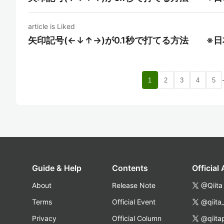
article is Liked
矢印記号(←↓↑→)が0.1秒で打てる方法 ※
1
2
3
4
5
Guide & Help
Contents
Official
About
Release Note
@Qiita
Terms
Official Event
@qiita
Privacy
Official Column
@qiita