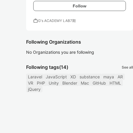
Follow
work
G's ACADEMY LAB7期
Following Organizations
No Organizations you are following
Following tags
(14)
See all
Laravel
JavaScript
XD
substance
maya
AR
VR
PHP
Unity
Blender
Mac
GitHub
HTML
jQuery