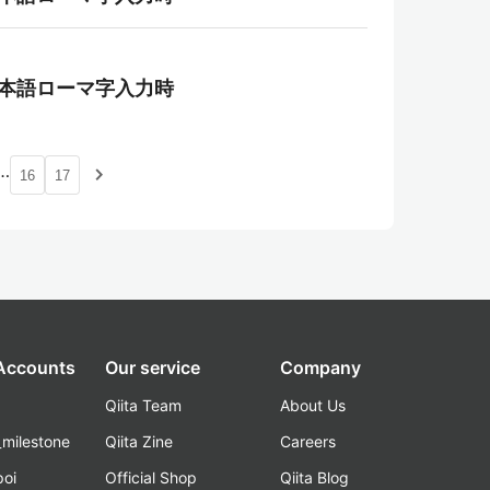
日本語ローマ字入力時
…
navigate_next
16
17
 Accounts
Our service
Company
Qiita Team
About Us
_milestone
Qiita Zine
Careers
poi
Official Shop
Qiita Blog