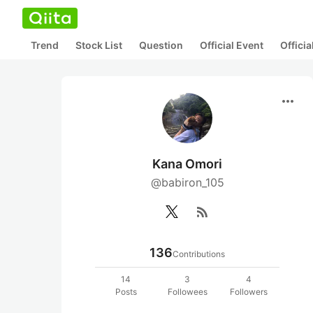
Trend
Stock List
Question
Official Event
Offici
more_horiz
Kana Omori
@babiron_105
rss_feed
136
Contributions
14
3
4
Posts
Followees
Followers