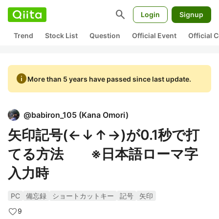
search
Login
Signup
Trend
Stock List
Question
Official Event
Official
info
More than 5 years have passed since last update.
@
babiron_105
(
Kana Omori
)
矢印記号(←↓↑→)が0.1秒で打
てる方法 ※日本語ローマ字
入力時
PC
備忘録
ショートカットキー
記号
矢印
9