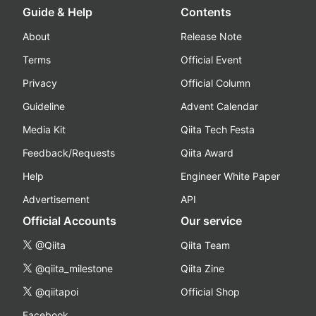
Guide & Help
Contents
About
Release Note
Terms
Official Event
Privacy
Official Column
Guideline
Advent Calendar
Media Kit
Qiita Tech Festa
Feedback/Requests
Qiita Award
Help
Engineer White Paper
Advertisement
API
Official Accounts
Our service
@Qiita
Qiita Team
@qiita_milestone
Qiita Zine
@qiitapoi
Official Shop
Facebook