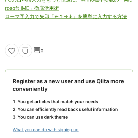
rosoft IME」徹底活用術
ローマ字入力で矢印「←↑→↓」を簡単に入力する方法
comment
0
Register as a new user and use Qiita more
conveniently
You get articles that match your needs
You can efficiently read back useful information
You can use dark theme
What you can do with signing up