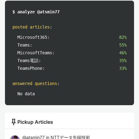
$ analyze @atsmin77
posted articles
:
Microsoft365:
82%
Teams:
55%
MicrosoftTeams:
46%
Teams電話:
35%
TeamsPhone:
33%
answered questions
:
No data
push_pin
Pickup Articles
@
atsmin77
in
NTTデータ先端技術