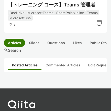
【トレーニング コース】Teams 管理者
OneDrive
MicrosoftTeams
SharePointOnline
Teams
Microsoft365
3
Articles
Slides
Questions
Likes
Public Stock
search
Search
Posted Articles
Commented Articles
Edit Request