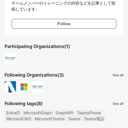
チームメンバーのトレーニングの内容などを記事として投
稿しています。
Follow
Participating Organizations
(1)
Following Organizations
(3)
See all
Following tags
(8)
See all
EntraID
MicrosoftGraph
GraphAPI
TeamsPhone
Microsoft365
MicrosoftTeams
Teams
Teams電話