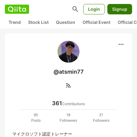
search
Login
Signup
Trend
Stock List
Question
Official Event
Official
more_horiz
@atsmin77
rss_feed
361
Contributions
95
18
21
Posts
Followees
Followers
マイクロソフト認定トレーナー
