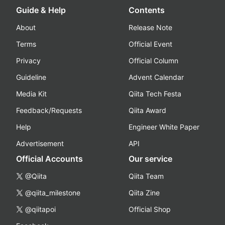
Guide & Help
Contents
About
Release Note
Terms
Official Event
Privacy
Official Column
Guideline
Advent Calendar
Media Kit
Qiita Tech Festa
Feedback/Requests
Qiita Award
Help
Engineer White Paper
Advertisement
API
Official Accounts
Our service
@Qiita
Qiita Team
@qiita_milestone
Qiita Zine
@qiitapoi
Official Shop