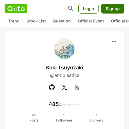
search
Login
Signup
Trend
Stock List
Question
Official Event
Official
more_horiz
Koki Tsuyuzaki
@antiplastics
rss_feed
485
Contributions
45
73
57
Posts
Followees
Followers