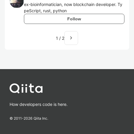
ex-bioinformatician, now blockchain developer. Ty
peScript, rust, python
Follow
navigate_next
1
/
2
How developers code is here.
© 2011-
2026
Qiita Inc.