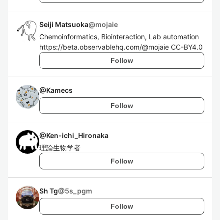
Seiji Matsuoka
@
mojaie
Chemoinformatics, Biointeraction, Lab automation
https://beta.observablehq.com/@mojaie CC-BY4.0
Follow
@
Kamecs
Follow
@
Ken-ichi_Hironaka
理論生物学者
Follow
Sh Tg
@
5s_pgm
Follow