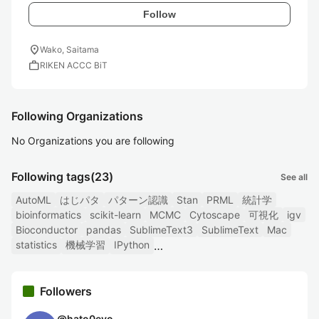
Follow
location_on
Wako, Saitama
work
RIKEN ACCC BiT
Following Organizations
No Organizations you are following
Following tags
(23)
See all
AutoML
はじパタ
パターン認識
Stan
PRML
統計学
bioinformatics
scikit-learn
MCMC
Cytoscape
可視化
igv
Bioconductor
pandas
SublimeText3
SublimeText
Mac
statistics
機械学習
IPython
Followers
@
hato0evo