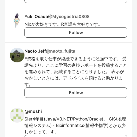
Yuki Osada
@
Myxogastria0808
Nixが大好きです。R言語も大好きです。
Follow
Naoto Jeff
@
naoto_fujita
E資格を取り仕事が継続できるように勉強中です。 受
講先より、ここに学習の進捗レポートを投稿すること
を進められて、記載することになりました。 表示が
おかしいときには、アドバイスを頂けると助かりま
す。
Follow
@
moshi
SIer4年目(Java/VB.NET/Python/Oracle)。 GIS(地理
情報システム)・Bioinformatics(情報生物学)とかも少
しかじってます。