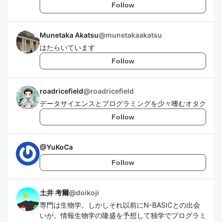
Follow
Munetaka Akatsu
@
munetakaakatsu
はたらいています
Follow
roadricefield
@
roadricefield
データサイエンスとプログラミングを少々嗜むオタク
Follow
@
YuKoCa
Follow
土井 考爾
@
doikoji
専門は生物学。しかしそれ以前にN-BASICとの出会
いが。情報生物学の隆盛を予想して独学でプログラミ