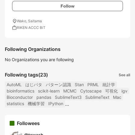
Follow
location_on
Wako, Saitama
work
RIKEN ACCC BiT
Following Organizations
No Organizations you are following
Following tags
(23)
See all
AutoML
はじパタ
パターン認識
Stan
PRML
統計学
bioinformatics
scikit-learn
MCMC
Cytoscape
可視化
igv
Bioconductor
pandas
SublimeText3
SublimeText
Mac
statistics
機械学習
IPython
Followees
@
tawash