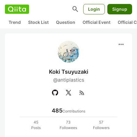
search
Login
Signup
Trend
Stock List
Question
Official Event
Official
more_horiz
Koki Tsuyuzaki
@antiplastics
rss_feed
485
Contributions
45
73
57
Posts
Followees
Followers