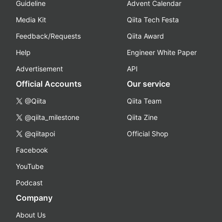
Guideline
Advent Calendar
Media Kit
Qiita Tech Festa
Feedback/Requests
Qiita Award
Help
Engineer White Paper
Advertisement
API
Official Accounts
Our service
@Qiita
Qiita Team
@qiita_milestone
Qiita Zine
@qiitapoi
Official Shop
Facebook
YouTube
Podcast
Company
About Us