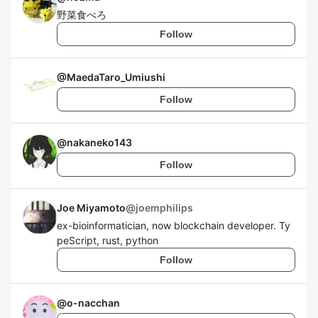
野菜食べろ
Follow
@
MaedaTaro_Umiushi
Follow
@
nakaneko143
Follow
Joe Miyamoto
@
joemphilips
ex-bioinformatician, now blockchain developer. Ty
peScript, rust, python
Follow
@
o-nacchan