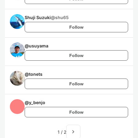
Shuji Suzuki
@
shu65
Follow
@
usuyama
Follow
@
tonets
Follow
@
y_benjo
Follow
navigate_next
1
/
2