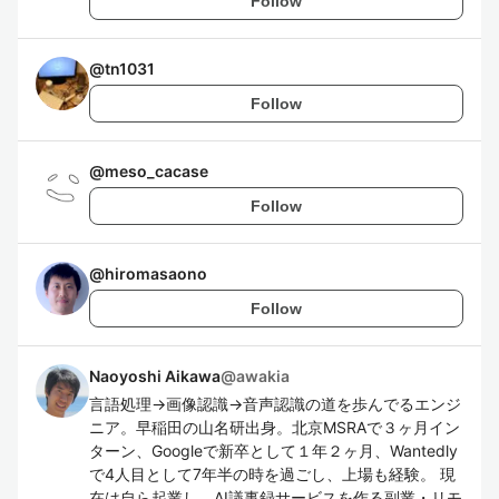
Follow
@
tn1031
Follow
@
meso_cacase
Follow
@
hiromasaono
Follow
Naoyoshi Aikawa
@
awakia
言語処理→画像認識→音声認識の道を歩んでるエンジ
ニア。早稲田の山名研出身。北京MSRAで３ヶ月イン
ターン、Googleで新卒として１年２ヶ月、Wantedly
で4人目として7年半の時を過ごし、上場も経験。 現
在は自ら起業し、AI議事録サービスを作る副業・リモ