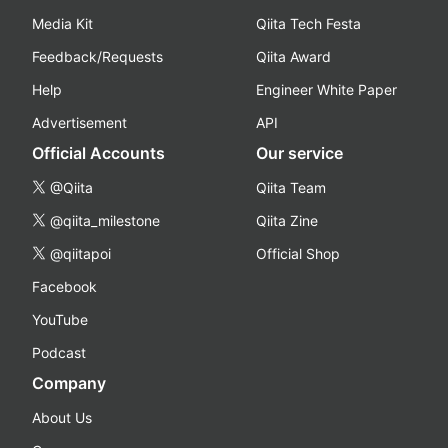
Media Kit
Qiita Tech Festa
Feedback/Requests
Qiita Award
Help
Engineer White Paper
Advertisement
API
Official Accounts
Our service
@Qiita
Qiita Team
@qiita_milestone
Qiita Zine
@qiitapoi
Official Shop
Facebook
YouTube
Podcast
Company
About Us