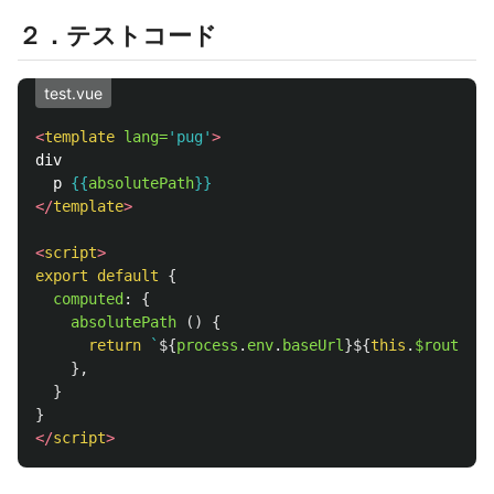
２．テストコード
test.vue
<
template
lang=
'pug'
>
div

  p 
{{
absolutePath
}}
</
template
>
<
script
>
export
default
{
computed
:
{
absolutePath 
()
{
return
`
${
process
.
env
.
baseUrl
}${
this
.
$router
.
h
},
}
}
</
script
>