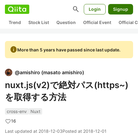
search
Login
Signup
Trend
Stock List
Question
Official Event
Official
info
More than 5 years have passed since last update.
@
amishiro
(
masato amishiro
)
nuxt.js(v2)で絶対パス(https~)
を取得する方法
cross-env
Nuxt
16
Last updated at
2018-12-03
Posted at
2018-12-01