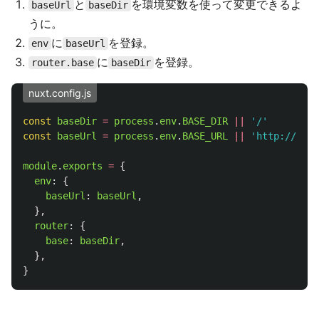
と
を環境変数を使って変更できるよ
baseUrl
baseDir
うに。
に
を登録。
env
baseUrl
に
を登録。
router.base
baseDir
nuxt.config.js
const
baseDir
=
process
.
env
.
BASE_DIR
||
'
/
'
const
baseUrl
=
process
.
env
.
BASE_URL
||
'
http://loca
module
.
exports
=
{
env
:
{
baseUrl
:
baseUrl
,
},
router
:
{
base
:
baseDir
,
},
}