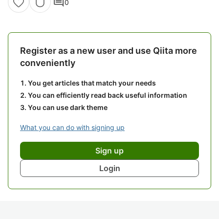
comment
0
Register as a new user and use Qiita more
conveniently
You get articles that match your needs
You can efficiently read back useful information
You can use dark theme
What you can do with signing up
Sign up
Login