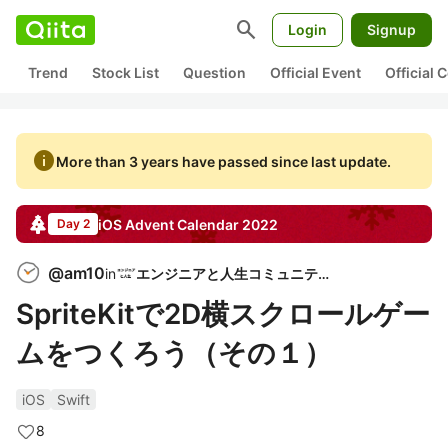
search
Login
Signup
Trend
Stock List
Question
Official Event
Official
info
More than 3 years have passed since last update.
iOS
Advent Calendar
2022
Day 2
@
am10
in
エンジニアと人生コミュニティ
SpriteKitで2D横スクロールゲー
ムをつくろう（その１）
iOS
Swift
8