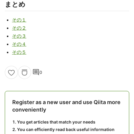
まとめ
その１
その２
その３
その４
その５
comment
0
Register as a new user and use Qiita more
conveniently
You get articles that match your needs
You can efficiently read back useful information