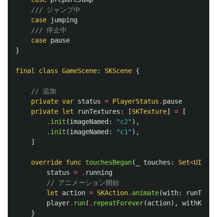
/// ジャンプ中
case
jumping
/// 停止中
case
pause
}
final
class
GameScene
:
SKScene
{
// 追加
private
var
status
=
PlayerStatus
.
pause
private
let
runTextures
:
[
SKTexture
]
=
[
.
init
(
imageNamed
:
"c2"
),
.
init
(
imageNamed
:
"c1"
),
]
override
func
touchesBegan
(
_
touches
:
Set
<
UITouc
status
=
.
running
// アニメーション開始
let
action
=
SKAction
.
animate
(
with
:
runTextu
player
.
run
(
.
repeatForever
(
action
),
withKey
:
}