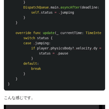
}
DispatchQueue
.
main
.
asyncAfter
(
deadline
:
.
now
self
.
status
=
.
jumping
}
}
override
func
update
(
_
currentTime
:
TimeInterval
switch
status
{
case
.
jumping
:
if
player
.
physicsBody
?
.
velocity
.
dy
==
0
status
=
.
pause
}
default
:
break
}
}
}
こんな感じです。