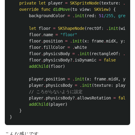
private
let
player
=
SKSpriteNode
(
texture
:
.
init
override
func
didMove
(
to
view
:
SKView
)
{
backgroundColor
=
.
init
(
red
:
51
/255, green: 
let
floor
=
SKShapeNode
(
rectOf
:
.
init
(
width
:
floor
.
name
=
"floor"
floor
.
position
=
.
init
(
x
:
frame
.
midX
,
y
:
0
)
floor
.
fillColor
=
.
white
floor
.
physicsBody
=
.
init
(
rectangleOf
:
.
init
floor
.
physicsBody
?
.
isDynamic
=
false
addChild
(
floor
)
player
.
position
=
.
init
(
x
:
frame
.
midX
,
y
:
fr
player
.
physicsBody
=
.
init
(
texture
:
player
.
t
// ころがらないように設定
player
.
physicsBody
?
.
allowsRotation
=
false
addChild
(
player
)
}
}
こんな感じです。