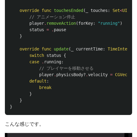
override
func
touchesEnded
(
_
touches
:
Set
<
UITouc
// アニメーション停止
player
.
removeAction
(
forKey
:
"running"
)
status
=
.
pause
}
override
func
update
(
_
currentTime
:
TimeInterval
switch
status
{
case
.
running
:
// プレイヤーを移動させる
player
.
physicsBody
?
.
velocity
=
CGVector
(
default
:
break
}
}
}
こんな感じです。