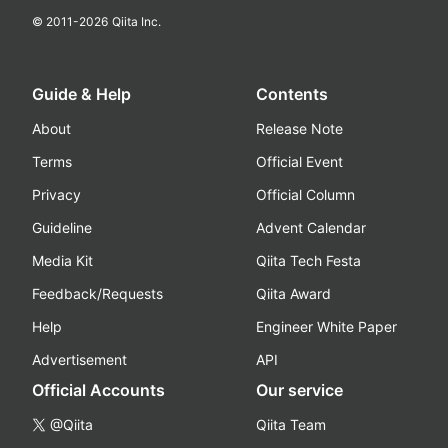
© 2011-
2026
Qiita Inc.
Guide & Help
Contents
About
Release Note
Terms
Official Event
Privacy
Official Column
Guideline
Advent Calendar
Media Kit
Qiita Tech Festa
Feedback/Requests
Qiita Award
Help
Engineer White Paper
Advertisement
API
Official Accounts
Our service
@Qiita
Qiita Team