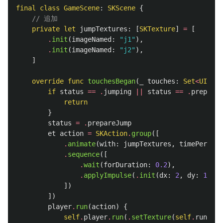
final
class
GameScene
:
SKScene
{
// 追加
private
let
jumpTextures
:
[
SKTexture
]
=
[
.
init
(
imageNamed
:
"j1"
),
.
init
(
imageNamed
:
"j2"
),
]
override
func
touchesBegan
(
_
touches
:
Set
<
UITouc
if
status
==
.
jumping
||
status
==
.
prepareJ
return
}
status
=
.
prepareJump
et
action
=
SKAction
.
group
([
.
animate
(
with
:
jumpTextures
,
timePerFram
.
sequence
([
.
wait
(
forDuration
:
0.2
),
.
applyImpulse
(
.
init
(
dx
:
2
,
dy
:
13
),
])
])
player
.
run
(
action
)
{
self
.
player
.
run
(
.
setTexture
(
self
.
runText