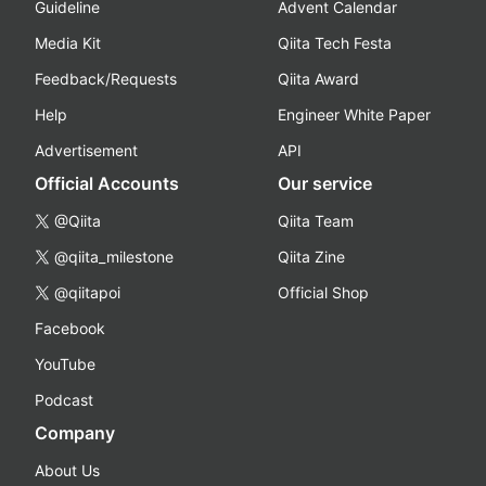
Guideline
Advent Calendar
Media Kit
Qiita Tech Festa
Feedback/Requests
Qiita Award
Help
Engineer White Paper
Advertisement
API
Official Accounts
Our service
@Qiita
Qiita Team
@qiita_milestone
Qiita Zine
@qiitapoi
Official Shop
Facebook
YouTube
Podcast
Company
About Us