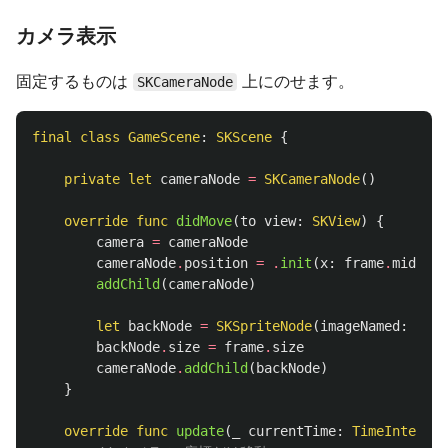
カメラ表示
固定するものは
上にのせます。
SKCameraNode
final
class
GameScene
:
SKScene
{
private
let
cameraNode
=
SKCameraNode
()
override
func
didMove
(
to
view
:
SKView
)
{
camera
=
cameraNode
cameraNode
.
position
=
.
init
(
x
:
frame
.
midX
,
y
addChild
(
cameraNode
)
let
backNode
=
SKSpriteNode
(
imageNamed
:
"bac
backNode
.
size
=
frame
.
size
cameraNode
.
addChild
(
backNode
)
}
override
func
update
(
_
currentTime
:
TimeInterval