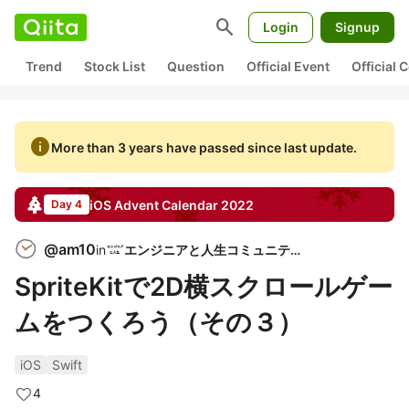
search
Login
Signup
Trend
Stock List
Question
Official Event
Official
info
More than 3 years have passed since last update.
iOS
Advent Calendar
2022
Day 4
@
am10
in
エンジニアと人生コミュニティ
SpriteKitで2D横スクロールゲー
ムをつくろう（その３）
iOS
Swift
4