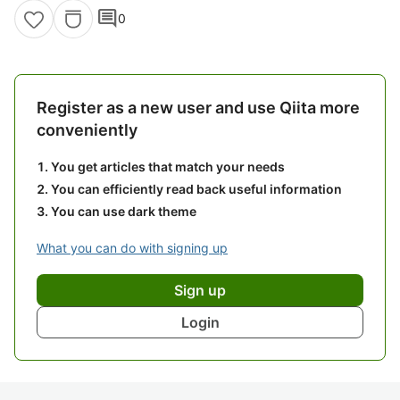
comment
0
Register as a new user and use Qiita more
conveniently
You get articles that match your needs
You can efficiently read back useful information
You can use dark theme
What you can do with signing up
Sign up
Login