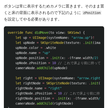
ボタンは常に表示するためカメラに置きます。そのまま置
くと床の背面に表示されるので下記のように
zPosition
を設定してやる必要があります。
override
func
didMove
(
to
view
:
SKView
)
{
let
up
=
UIImage
(
systemName
:
"arrow.up"
)
!
let
upNode
=
SKSpriteNode
(
texture
:
.
init
(
image
:
upNode
.
color
=
.
white
upNode
.
name
=
"up"
upNode
.
position
=
.
init
(
x
:
-
(
frame
.
width
/2) + 40
upNode
.
zPosition
=
10
// これで床より前に持ってくる
cameraNode
.
addChild
(
upNode
)
let
right
=
UIImage
(
systemName
:
"arrow.right"
)
!
let
rightNode
=
SKSpriteNode
(
texture
:
.
init
(
imag
rightNode
.
name
=
"right"
rightNode
.
zPosition
=
10
// これで床より前に持って
rightNode
.
position
=
.
init
(
x
:
-
(
frame
.
width
/2) +
cameraNode
.
addChild
(
rightNode
)