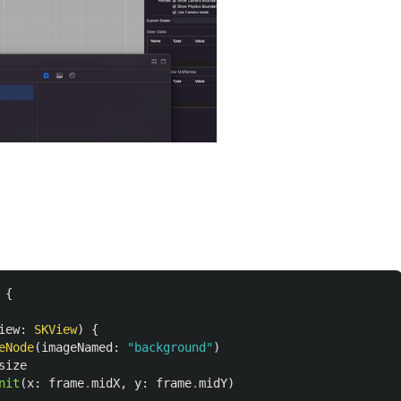
{
iew
:
SKView
)
{
eNode
(
imageNamed
:
"background"
)
size
nit
(
x
:
frame
.
midX
,
y
:
frame
.
midY
)