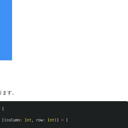
ります。
{
[(
column
:
Int
,
row
:
Int
)]
=
[