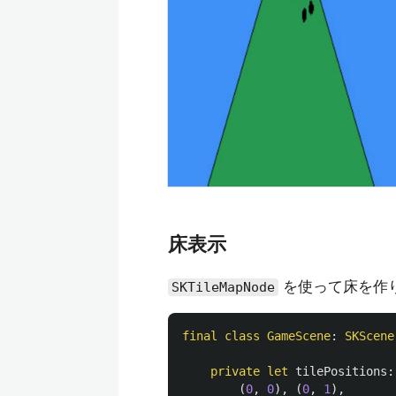
床表示
を使って床を作
SKTileMapNode
final
class
GameScene
:
SKScene
private
let
tilePositions
:
(
0
,
0
),
(
0
,
1
),