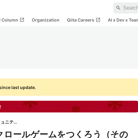
search
open_in_new
open_in_new
al Column
Organization
Qiita Careers
AI x Dev x Tea
ince last update.
2
エンジニアと人生コミュニティ
D横スクロールゲームをつくろう（その