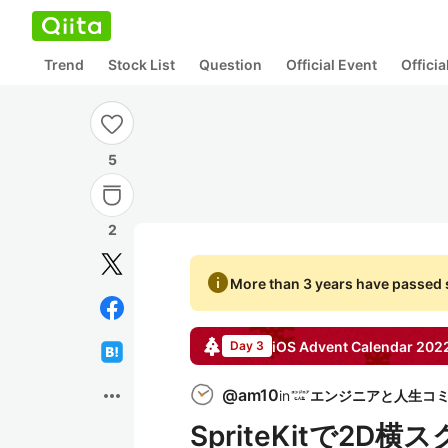
Trend
Stock List
Question
Official Event
Offici
5
2
info
More than 3 years have passed s
iOS
Advent Calendar
202
Day 3
more_horiz
@
am10
in
SpriteKitで2