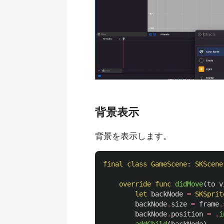
背景表示
背景を表示します。
final
class
GameScene
:
SKScene
override
func
didMove
(
to
v
let
backNode
=
SKSprit
backNode
.
size
=
frame
.
backNode
.
position
=
.
i
addChild
(
backNode
)