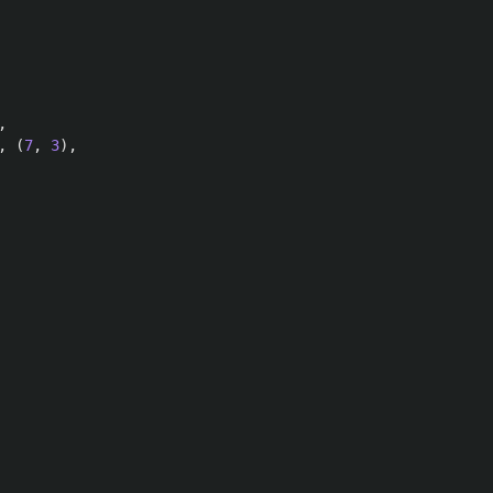
,
,
(
7
,
3
),