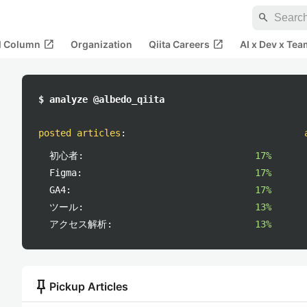
search
open_in_new
open_in_new
al Column
Organization
Qiita Careers
AI x Dev x Tea
$ analyze @albedo_qiita
posted articles
:
初心者:
17%
Figma:
17%
GA4:
17%
ツール:
13%
アクセス解析:
13%
push_pin
Pickup Articles