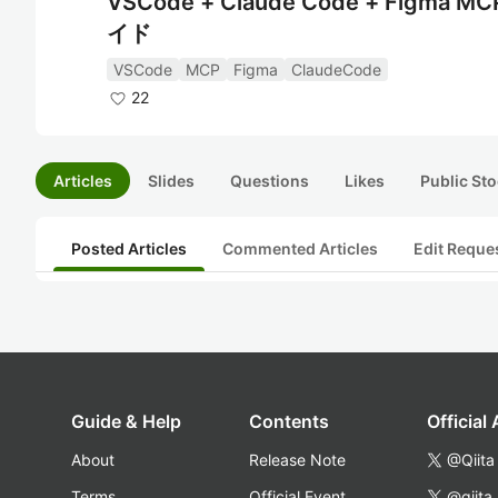
VSCode + Claude Code + Fi
イド
VSCode
MCP
Figma
ClaudeCode
22
Articles
Slides
Questions
Likes
Public Sto
Posted Articles
Commented Articles
Edit Reque
Guide & Help
Contents
Official
About
Release Note
@Qiita
Terms
Official Event
@qiita