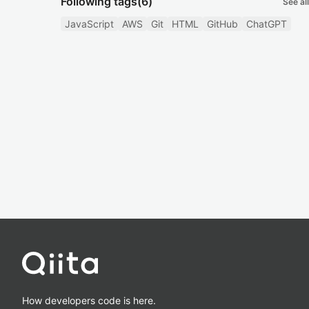
Following tags
(6)
See all
JavaScript
AWS
Git
HTML
GitHub
ChatGPT
How developers code is here.