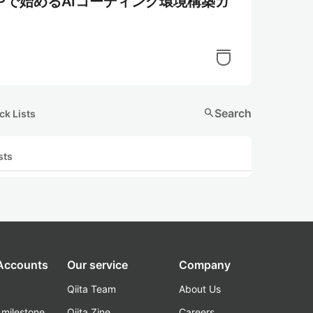
gma MCPで始めるAIコーディング環境構築ガ
search
Search
ck Lists
sts
 Accounts
Our service
Company
Qiita Team
About Us
_milestone
Qiita Zine
Careers