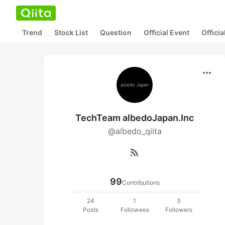
Trend
Stock List
Question
Official Event
Offici
more_horiz
TechTeam albedoJapan.Inc
@albedo_qiita
rss_feed
99
Contributions
24
1
3
Posts
Followees
Followers