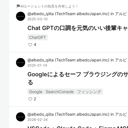
flag
AIエージェントの知見を共有しよう！
@
albedo_qiita
(
TechTeam albedoJapan.Inc
)
in
アルビ
2025-03-10
Chat GPTの口調を元気のいい後輩
ChatGPT
4
@
albedo_qiita
(
TechTeam albedoJapan.Inc
)
in
アルビ
2025-01-14
Googleによるセーフ ブラウジング
る
Google
SearchConsole
フィッシング
2
@
albedo_qiita
(
TechTeam albedoJapan.Inc
)
in
アルビ
2026-02-24