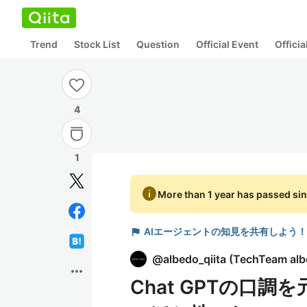
Trend
Stock List
Question
Official Event
Offici
4
1
info
More than 1 year has passed sin
flag
AIエージェントの知見を共有しよう！
@
albedo_qiita
(
TechTeam alb
more_horiz
Chat GPTの口