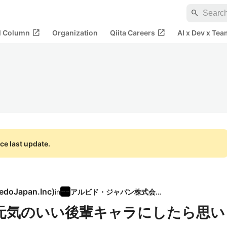
search
open_in_new
open_in_new
al Column
Organization
Qiita Careers
AI x Dev x Tea
ce last update.
edoJapan.Inc
)
in
アルビド・ジャパン株式会社
調を元気のいい後輩キャラにしたら思い