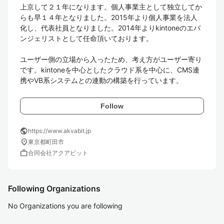
上京して２１年になります。個人事業主として独立してか
らも早１４年となりました。2015年より個人事業を法人
化し、代表社員となりました。2014年よりkintoneのエバ
ンジェリストとして任命頂いております。

ユーザー側の立場から入ったため、考え方がユーザー寄り
です。kintoneを中心としたクラウド系を中心に、CMS連
携やVB系システムとの連動の構築を行っています。
Follow
public
https://www.akvabit.jp
location_on
東京都町田市
work
合同会社アクアビット
Following Organizations
No Organizations you are following