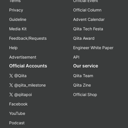
Terms
Official Event
Privacy
Official Column
Guideline
Advent Calendar
Media Kit
Qiita Tech Festa
Feedback/Requests
Qiita Award
Help
Engineer White Paper
Advertisement
API
Official Accounts
Our service
@Qiita
Qiita Team
@qiita_milestone
Qiita Zine
@qiitapoi
Official Shop
Facebook
YouTube
Podcast