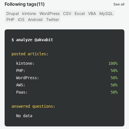
Following tags
(11)
See all
Drupal
kintone
WordPress
CSV
Excel
VBA
MySQL
PHP
iOS
Android
Twitter
$ analyze @akvabit
posted articles
:
kintone:
100%
PHP:
50%
WordPress:
50%
AWS:
50%
Paas:
50%
answered questions
:
No data