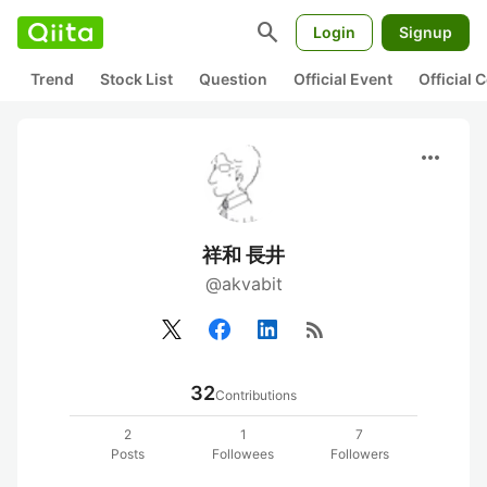
search
Login
Signup
Trend
Stock List
Question
Official Event
Official
more_horiz
祥和 長井
@akvabit
rss_feed
32
Contributions
2
1
7
Posts
Followees
Followers