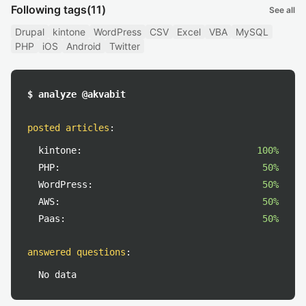
Following tags
(11)
See all
Drupal
kintone
WordPress
CSV
Excel
VBA
MySQL
PHP
iOS
Android
Twitter
$ analyze @akvabit
posted articles
:
kintone:
100%
PHP:
50%
WordPress:
50%
AWS:
50%
Paas:
50%
answered questions
:
No data