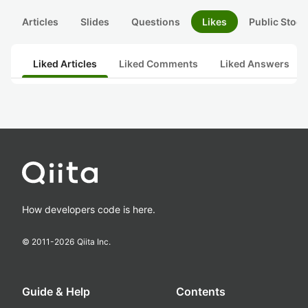
Articles
Slides
Questions
Likes
Public Stock
Liked Articles
Liked Comments
Liked Answers
How developers code is here.
© 2011-
2026
Qiita Inc.
Guide & Help
Contents