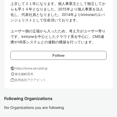
上京して２１年になります。個人事業主として独立してか
らも早１４年となりました。2015年より個人事業を法人
化し、代表社員となりました。2014年よりkintoneのエバ
ンジェリストとして任命頂いております。

ユーザー側の立場から入ったため、考え方がユーザー寄り
です。kintoneを中心としたクラウド系を中心に、CMS連
携やVB系システムとの連動の構築を行っています。
Follow
public
https://www.akvabit.jp
location_on
東京都町田市
work
合同会社アクアビット
Following Organizations
No Organizations you are following