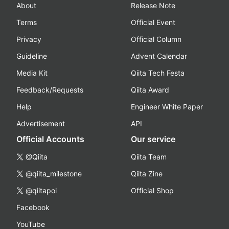
About
Release Note
Terms
Official Event
Privacy
Official Column
Guideline
Advent Calendar
Media Kit
Qiita Tech Festa
Feedback/Requests
Qiita Award
Help
Engineer White Paper
Advertisement
API
Official Accounts
Our service
@Qiita
Qiita Team
@qiita_milestone
Qiita Zine
@qiitapoi
Official Shop
Facebook
YouTube