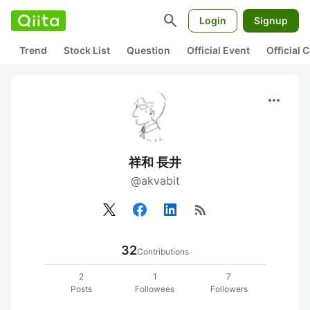
search
Login
Signup
Trend
Stock List
Question
Official Event
Official
more_horiz
祥和 長井
@akvabit
rss_feed
32
Contributions
2
1
7
Posts
Followees
Followers