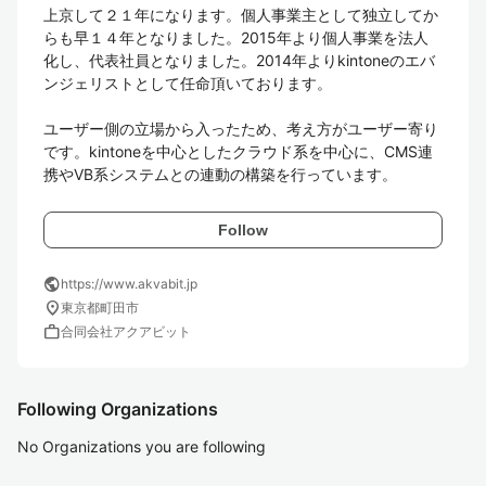
上京して２１年になります。個人事業主として独立してか
らも早１４年となりました。2015年より個人事業を法人
化し、代表社員となりました。2014年よりkintoneのエバ
ンジェリストとして任命頂いております。

ユーザー側の立場から入ったため、考え方がユーザー寄り
です。kintoneを中心としたクラウド系を中心に、CMS連
携やVB系システムとの連動の構築を行っています。
Follow
public
https://www.akvabit.jp
location_on
東京都町田市
work
合同会社アクアビット
Following Organizations
No Organizations you are following