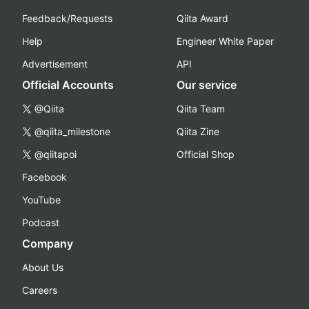
Feedback/Requests
Qiita Award
Help
Engineer White Paper
Advertisement
API
Official Accounts
Our service
@Qiita
Qiita Team
@qiita_milestone
Qiita Zine
@qiitapoi
Official Shop
Facebook
YouTube
Podcast
Company
About Us
Careers