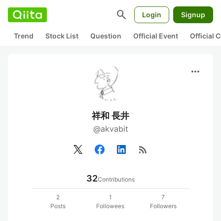
search
Login
Signup
Trend
Stock List
Question
Official Event
Official
more_horiz
祥和 長井
@akvabit
rss_feed
32
Contributions
2
1
7
Posts
Followees
Followers