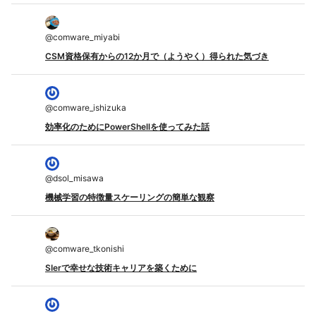
@
comware_miyabi
CSM資格保有からの12か月で（ようやく）得られた気づき
@
comware_ishizuka
効率化のためにPowerShellを使ってみた話
@
dsol_misawa
機械学習の特徴量スケーリングの簡単な観察
@
comware_tkonishi
SIerで幸せな技術キャリアを築くために