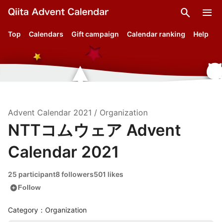
search
menu
Top
Calendars
Gift campaign
Calendar ranking
Help
Advent Calendar
2021
/
Organization
NTTコムウェア Advent
Calendar 2021
25 participant
8 followers
501 likes
add_circle
Follow
Category：Organization