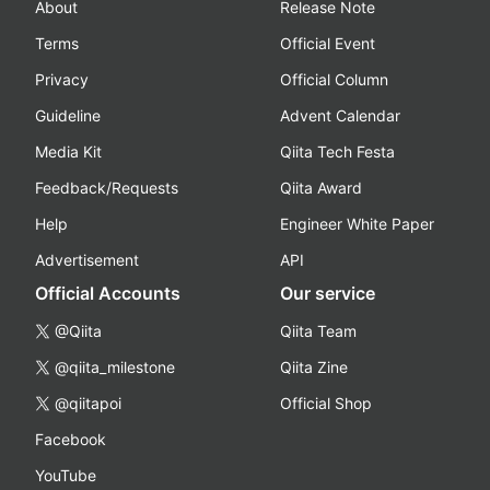
About
Release Note
Terms
Official Event
Privacy
Official Column
Guideline
Advent Calendar
Media Kit
Qiita Tech Festa
Feedback/Requests
Qiita Award
Help
Engineer White Paper
Advertisement
API
Official Accounts
Our service
@Qiita
Qiita Team
@qiita_milestone
Qiita Zine
@qiitapoi
Official Shop
Facebook
YouTube