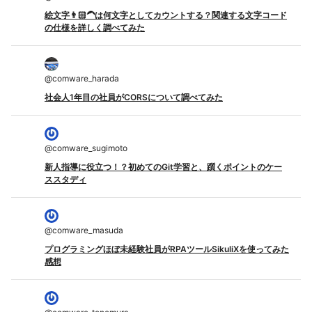
絵文字👨🏻‍🦱は何文字としてカウントする？関連する文字コード
の仕様を詳しく調べてみた
@
comware_harada
社会人1年目の社員がCORSについて調べてみた
@
comware_sugimoto
新人指導に役立つ！？初めてのGit学習と、躓くポイントのケー
ススタディ
@
comware_masuda
プログラミングほぼ未経験社員がRPAツールSikuliXを使ってみた
感想