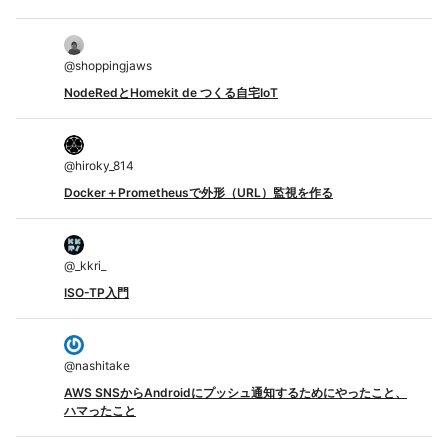
@
shoppingjaws
NodeRedとHomekit de つくる自宅IoT
@
hiroky_814
Docker＋Prometheusで外形（URL）監視を作る
@
_kkri_
ISO-TP入門
@
nashitake
AWS SNSからAndroidにプッシュ通知するためにやったこと、
ハマったこと