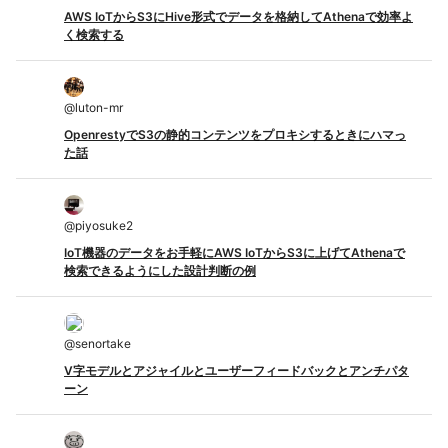
AWS IoTからS3にHive形式でデータを格納してAthenaで効率よ
く検索する
@
luton-mr
OpenrestyでS3の静的コンテンツをプロキシするときにハマっ
た話
@
piyosuke2
IoT機器のデータをお手軽にAWS IoTからS3に上げてAthenaで
検索できるようにした設計判断の例
@
senortake
V字モデルとアジャイルとユーザーフィードバックとアンチパタ
ーン