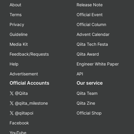
About
Release Note
Terms
Official Event
Privacy
Official Column
Guideline
Advent Calendar
Media Kit
Qiita Tech Festa
Feedback/Requests
Qiita Award
Help
Engineer White Paper
Advertisement
API
Official Accounts
Our service
@Qiita
Qiita Team
@qiita_milestone
Qiita Zine
@qiitapoi
Official Shop
Facebook
YouTube