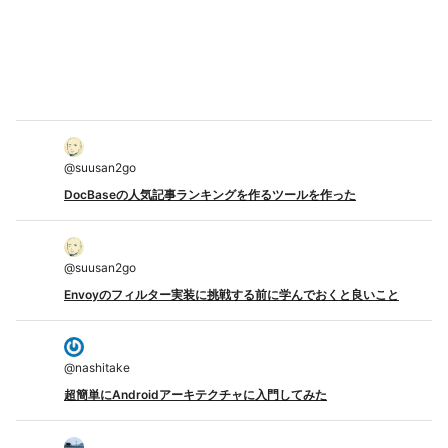
@
suusan2go
DocBaseの人気記事ランキングを作るツールを作った
@
suusan2go
Envoyのフィルター実装に挑戦する前に学んでおくと良いこと
@
nashitake
超簡単にAndroidアーキテクチャに入門してみた