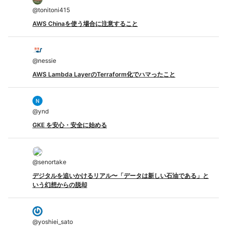
@
tonitoni415
AWS Chinaを使う場合に注意すること
@
nessie
AWS Lambda LayerのTerraform化でハマったこと
@
ynd
GKE を安心・安全に始める
@
senortake
デジタルを追いかけるリアル〜「データは新しい石油である」と
いう幻想からの脱却
@
yoshiei_sato