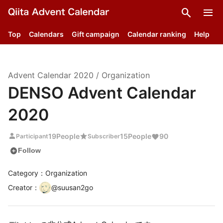
search
menu
Top
Calendars
Gift campaign
Calendar ranking
Help
Advent Calendar
2020
/
Organization
DENSO Advent Calendar
2020
person
star
19
People
15
People
90
Participant
Subscriber
add_circle
Follow
Category：Organization
Creator
：
@
suusan2go