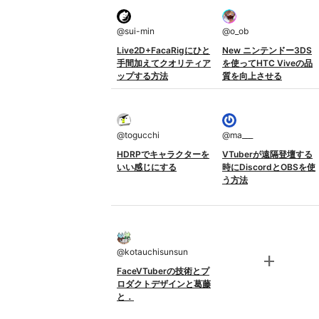
@
sui-min
@
o_ob
Live2D+FacaRigにひと
New ニンテンドー3DS
手間加えてクオリティア
を使ってHTC Viveの品
ップする方法
質を向上させる
@
togucchi
@
ma___
HDRPでキャラクターを
VTuberが遠隔登壇する
いい感じにする
時にDiscordとOBSを使
う方法
@
kotauchisunsun
add
FaceVTuberの技術とプ
ロダクトデザインと葛藤
と．