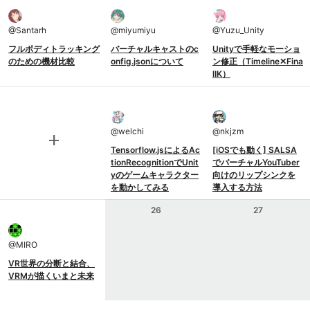
@
Santarh
@
miyumiyu
@
Yuzu_Unity
フルボディトラッキング
バーチャルキャストのc
Unityで手軽なモーショ
のための機材比較
onfig.jsonについて
ン修正（Timeline✕Fina
lIK）
@
welchi
@
nkjzm
add
Tensorflow.jsによるAc
[iOSでも動く] SALSA
tionRecognitionでUnit
でバーチャルYouTuber
yのゲームキャラクター
向けのリップシンクを
を動かしてみる
導入する方法
26
27
@
MIRO
VR世界の分断と結合、
VRMが描くいまと未来