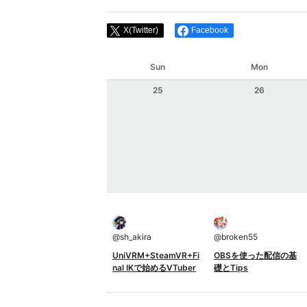
X(Twitter)
Facebook
Sun
Mon
25
26
@
sh_akira
@
broken55
UniVRM+SteamVR+Fi
OBSを使った配信の基
nal IKで始めるVTuber
礎とTips