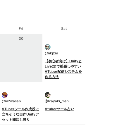
Fri
Sat
30
@
nkjzm
【初心者向け】Unityと
Live2Dで拡張しやすい
VTuber配信システムを
作る方法
@
m2wasabi
@
Ikayaki_manji
VTuberツール作成役に
Vtuberツール占い
立ちそうな自作Unityア
セット棚卸し祭り