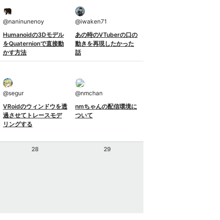
@
naninunenoy
@
iwaken71
Humanoidの3Dモデル
あの時のVTuberの口の
をQuaternionで直接動
動きを再現したかった
かす方法
話
@
segur
@
nmchan
VRoidのウィンドウを透
nmちゃんの配信環境に
過させてトレースモデ
ついて
リングする
28
29