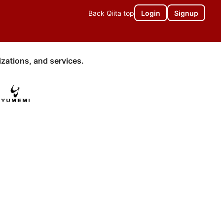
Back Qiita top
Login
Signup
zations, and services.