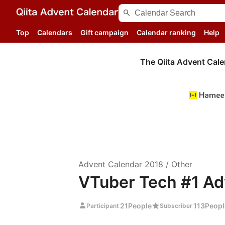
search
Top
Calendars
Gift campaign
Calendar ranking
Help
The Qiita Advent Cale
Advent Calendar
2018
/
Other
VTuber Tech #1 Ad
person
star
21
People
113
Peopl
Participant
Subscriber