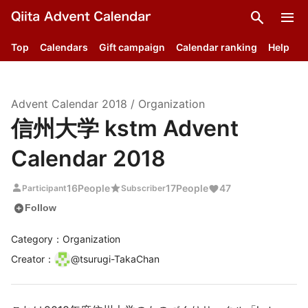
search
menu
Top
Calendars
Gift campaign
Calendar ranking
Help
Advent Calendar
2018
/
Organization
信州大学 kstm Advent
Calendar 2018
person
star
16
People
17
People
47
Participant
Subscriber
add_circle
Follow
Category：Organization
Creator
：
@
tsurugi-TakaChan