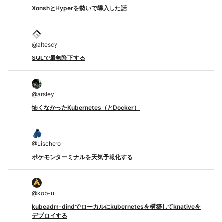
XonshとHyperを勢いで導入した話
@
altescy
SQLで最急降下する
@
arsley
怖くなかったKubernetes（とDocker）
@
Lischero
ポケモンターミナルを天気予報化する
@
kob-u
kubeadm-dindでローカルにkubernetesを構築してknativeを
デプロイする