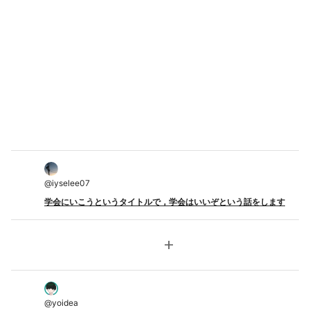
@
iyselee07
学会にいこうというタイトルで，学会はいいぞという話をします
add
@
yoidea