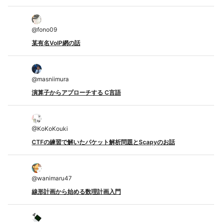
@
fono09
某有名VoIP網の話
@
masniimura
演算子からアプローチする C言語
@
KoKoKouki
CTFの練習で解いたパケット解析問題とScapyのお話
@
wanimaru47
線形計画から始める数理計画入門