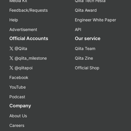
Media Kit
Qiita Tech Festa
Feedback/Requests
Qiita Award
Help
Engineer White Paper
Advertisement
API
Official Accounts
Our service
@Qiita
Qiita Team
@qiita_milestone
Qiita Zine
@qiitapoi
Official Shop
Facebook
YouTube
Podcast
Company
About Us
Careers