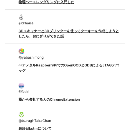
物理ベースレンダリングに入門した
@
drhaisai
3Dスキャナーと3Dプリンターを使ってターキーを作成しようと
したら、おにぎりができた話
@
yabashimong
ベアメタルRaspberryPiでのOpenOCDとGDBによるJTAGデバ
ッグ
@
Noiri
横から失礼する人のChromeExtension
@
tsurugi-TakaChan
最終日kstmについて