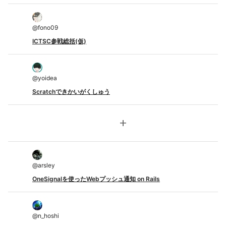
@
fono09
ICTSC参戦総括(仮)
@
yoidea
Scratchできかいがくしゅう
add
@
arsley
OneSignalを使ったWebプッシュ通知 on Rails
@
n_hoshi