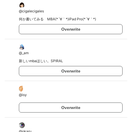
@
cigalecigales
何か書いてみる MBA(*´∀｀*)iPad Pro(*´∀｀*)
Overwrite
@
_am
新しいmbaほしい。SPIRAL
Overwrite
@
isy
Overwrite
@
okaru