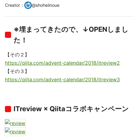
Creator
：
@
shoheiinoue
※埋まってきたので、↓OPENしまし
た！
【その２】
https://qiita.com/advent-calendar/2018/itreview2
【その３】
https://qiita.com/advent-calendar/2018/itreview3
ITreview × Qiitaコラボキャンペーン