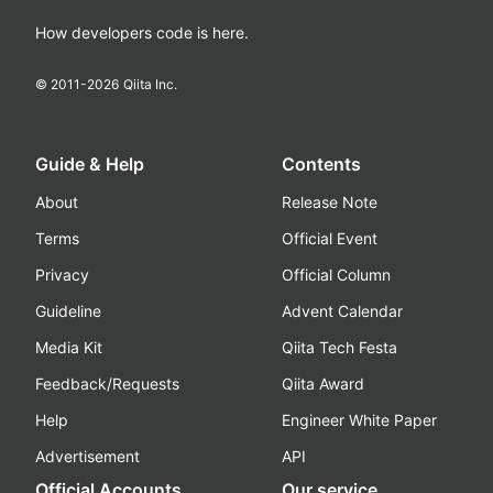
How developers code is here.
© 2011-
2026
Qiita Inc.
Guide & Help
Contents
About
Release Note
Terms
Official Event
Privacy
Official Column
Guideline
Advent Calendar
Media Kit
Qiita Tech Festa
Feedback/Requests
Qiita Award
Help
Engineer White Paper
Advertisement
API
Official Accounts
Our service