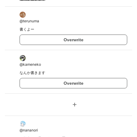
@
terunuma
書くよー
Overwrite
@
kameneko
なんか書きます
Overwrite
add
@
nananori