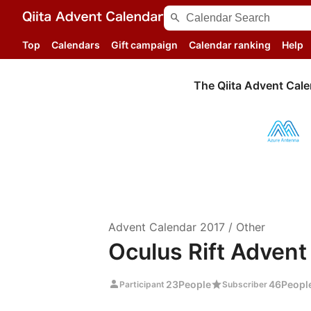
search
Top
Calendars
Gift campaign
Calendar ranking
Help
The Qiita Advent Cale
Advent Calendar
2017
/
Other
Oculus Rift Advent
person
star
23
People
46
Peopl
Participant
Subscriber