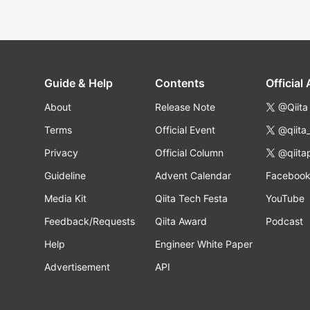
Guide & Help
Contents
Official
About
Release Note
@Qiita
Terms
Official Event
@qiita
Privacy
Official Column
@qiita
Guideline
Advent Calendar
Faceboo
Media Kit
Qiita Tech Festa
YouTube
Feedback/Requests
Qiita Award
Podcast
Help
Engineer White Paper
Advertisement
API