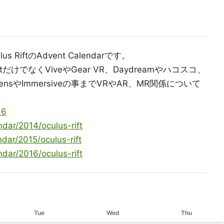
iftのAdvent Calendarです。
tだけでなくViveやGear VR、Daydreamやハコスコ、
LensやImmersiveの事までVRやAR、MR関係について
16
ndar/2014/oculus-rift
ndar/2015/oculus-rift
ndar/2016/oculus-rift
Tue
Wed
Thu