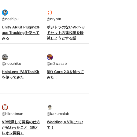
@
noshipu
@
nryota
Unity ARKit PluginのF
ポジトラのないVRヘッ
ace Trackingを使って
ドセットの違和感を軽
みる
減しようとする話
@
nobuhiko
@
m2wasabi
HoloLensでARToolKit
Rift Core 2.0を触って
を使ってみた
みた！
@
blkcatman
@
kazumalab
VR転職して開発の仕方
Wedding × VRについ
が変わったこと（脱オ
て！
レオレ開発）