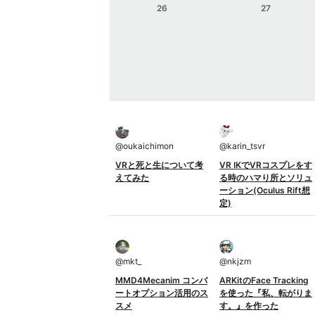
26
27
@
oukaichimon
@
karin_tsvr
VRと死と生について考
VR IKでVRコスプレをす
えてみた
る時のハマり所とソリュ
ーション(Oculus Rift想
定)
@
mkt_
@
nkjzm
MMD4Mecanim コンバ
ARKitのFace Tracking
ートオプション活用のス
を使った『私、転がりま
スメ
す。』を作った