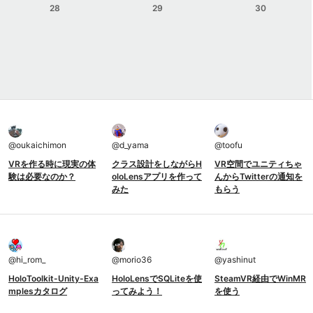
28
29
30
@
oukaichimon
@
d_yama
@
toofu
VRを作る時に現実の体
クラス設計をしながらH
VR空間でユニティちゃ
験は必要なのか？
oloLensアプリを作って
んからTwitterの通知を
みた
もらう
@
hi_rom_
@
morio36
@
yashinut
HoloToolkit-Unity-Exa
HoloLensでSQLiteを使
SteamVR経由でWinMR
mplesカタログ
ってみよう！
を使う