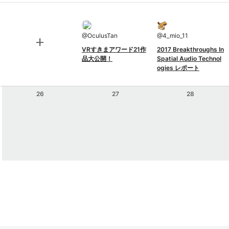
@
OculusTan
@
4_mio_11
add
VRすきまアワード21作
2017 Breakthroughs In
品大公開！
Spatial Audio Technol
ogies レポート
26
27
28