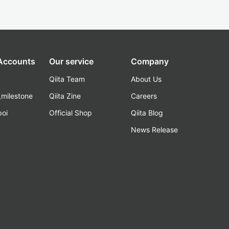
 Accounts
Our service
Company
Qiita Team
About Us
_milestone
Qiita Zine
Careers
poi
Official Shop
Qiita Blog
k
News Release