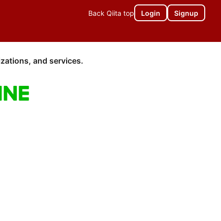
Back Qiita top
Login
Signup
zations, and services.