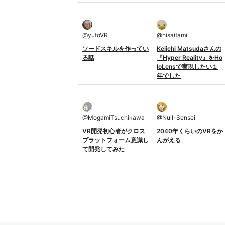
@
yutoVR
@
hisaitami
ソードスキルを作ってい
Keiichi Matsudaさんの
る話
『Hyper Reality』をHo
loLensで実現したい１
年でした
@
MogamiTsuchikawa
@
Null-Sensei
VR開発初心者がクロス
2040年くらいのVRをか
プラットフォーム意識し
んがえる
て開発してみた