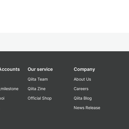
 Accounts
Our service
Company
Qiita Team
About Us
_milestone
Qiita Zine
Careers
poi
Official Shop
Qiita Blog
k
News Release