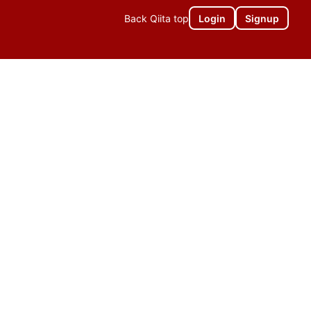
Back Qiita top
Login
Signup