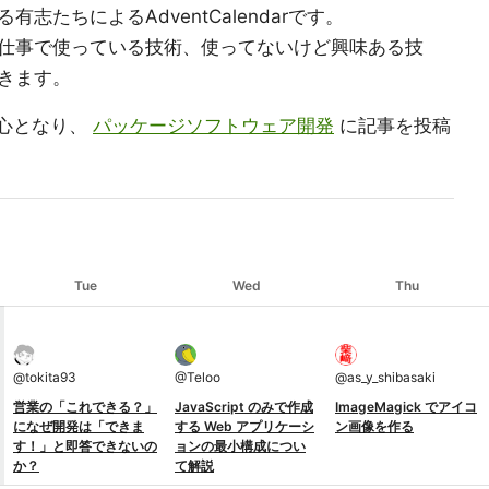
志たちによるAdventCalendarです。
仕事で使っている技術、使ってないけど興味ある技
きます。
心となり、
パッケージソフトウェア開発
に記事を投稿
Tue
Wed
Thu
@
tokita93
@
Teloo
@
as_y_shibasaki
営業の「これできる？」
JavaScript のみで作成
ImageMagick でアイコ
になぜ開発は「できま
する Web アプリケーシ
ン画像を作る
す！」と即答できないの
ョンの最小構成につい
か？
て解説