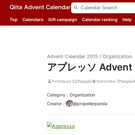
search
Top
Calendars
Gift campaign
Calendar ranking
Help
Advent Calendar
2015
/
Organization
アプレッソ Advent C
person
star
22
People
7
People
Participant
Subscriber
Category：Organization
Creator
：
@
propellerpanda