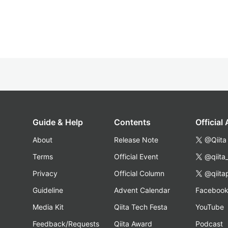
Guide & Help
Contents
Official
About
Release Note
@Qiita
Terms
Official Event
@qiita
Privacy
Official Column
@qiita
Guideline
Advent Calendar
Faceboo
Media Kit
Qiita Tech Festa
YouTube
Feedback/Requests
Qiita Award
Podcast