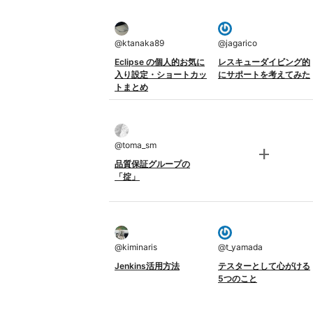
@
ktanaka89
@
jagarico
Eclipse の個人的お気に
レスキューダイビング的
入り設定・ショートカッ
にサポートを考えてみた
トまとめ
@
toma_sm
add
品質保証グループの
「掟」
@
kiminaris
@
t_yamada
Jenkins活用方法
テスターとして心がける
5つのこと