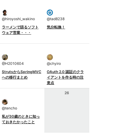
@
hiroyoshi_wakino
@
tad8238
ラーメンで語るソフト
気分転換！
ウェア営業・・・
@
H2010604
@
chyiro
StrutsからSpringMVC
OAuth 2.0 認証のクラ
への移行まとめ
イアントを作る時の注
意点
26
@
tencho
私が30歳のときに知っ
ておきたかったこと