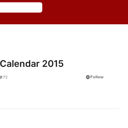
alendar 2015
add_circle
72
Follow