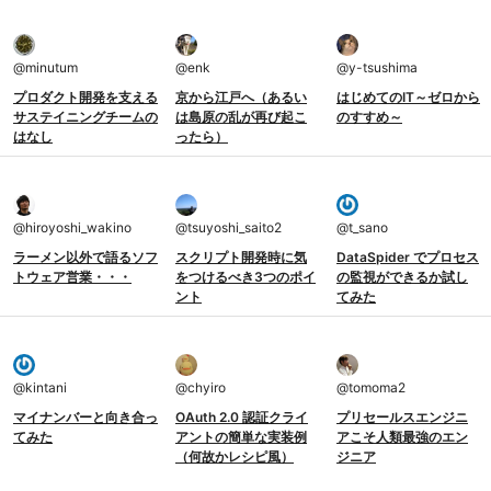
@
minutum
@
enk
@
y-tsushima
プロダクト開発を支える
京から江戸へ（あるい
はじめてのIT～ゼロから
サステイニングチームの
は島原の乱が再び起こ
のすすめ～
はなし
ったら）
@
hiroyoshi_wakino
@
tsuyoshi_saito2
@
t_sano
ラーメン以外で語るソフ
スクリプト開発時に気
DataSpider でプロセス
トウェア営業・・・
をつけるべき3つのポイ
の監視ができるか試し
ント
てみた
@
kintani
@
chyiro
@
tomoma2
マイナンバーと向き合っ
OAuth 2.0 認証クライ
プリセールスエンジニ
てみた
アントの簡単な実装例
アこそ人類最強のエン
（何故かレシピ風）
ジニア