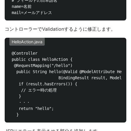
 # フィールドの日本語名

 name=名前

コントローラーでValidationするように修正します。
HelloAction.java
 @Controller

 public class HelloAction {

  @RequestMapping("/hello")

   public String hello(@Valid @ModelAttribute HelloF
　　　　　　　　　　　　BindingResult result, Model mode
    if (result.hasErrors()) {

     // エラー時の処理

    }

 　 ・・・

    return "hello";
