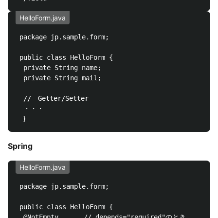
HelloForm.java
 package jp.sample.form;

 public class HelloForm {

  private String name;

  private String mail;

  //　Getter/Setter

  ・・・

Spring
HelloForm.java
 package jp.sample.form;

 public class HelloForm {

  @NotEmpty   　　// depends="required"のとき
