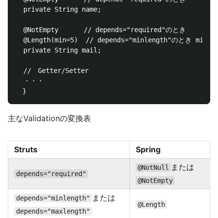
  private String name;

  @NotEmpty   　　// depends="required"のとき

  @Length(min=5)  // depends="minlength"のとき minはv
  private String mail;

  //　Getter/Setter

  ・・・

主なValidationの変換表
Struts
Spring
または
@NotNull
depends="required"
@NotEmpty
または
depends="minlength"
@Length
depends="maxlength"