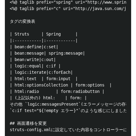
<%@ taglib prefix="spring" uri="http://www.springfra
<%@ taglib prefix="c" uri="http://java.sun.com/jsp/j
タグの変換表

| Struts     | Spring      |

|:-----------|:------------|

| bean:define|c:set|

| bean:message| spring:message|

| bean:write|c:out|

| logic:equal| c:if |

| logic:iterate|c:forEach|

| html:text  | form:input  |

| html:optionsCollection | form:options  |

| html:radio       | form:radiobutton |

| (上記以外の) html:    | form: |

その他 `logic:messagesPresent`(エラーメッセージの存在チ
`c:if test="${!empty エラー}"`のような感じにしました。

## 画面遷移を変更

struts-config.xmlに設定していた内容をコントローラーに書