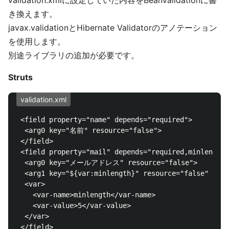
validation.xmlに設定していた内容をBeanValidationに書
き換えます。
javax.validationとHibernate Validatorのアノテーション
を使用します。
別途ライブラリの追加が必要です。
Struts
validation.xml
 <field property="name" depends="required">

  <arg0 key="名前" resource="false">

 </field>

 <field property="mail" depends="required,minlength"
  <arg0 key="メールアドレス" resource="false">

  <arg1 key="${var:minlength}" resource="false" />

  <var>

    <var-name>minlength</var-name>

    <var-value>5</var-value>

  </var>
