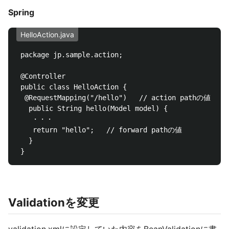
Spring
HelloAction.java
 package jp.sample.action;

 @Controller

 public class HelloAction {

  @RequestMapping("/hello")   // action pathの値

   public String hello(Model model) {

 　 ・・・

    return "hello";   // forward pathの値

   }

Validationを変更