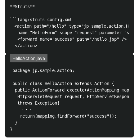
**Struts**

```lang:struts-config.xml

　<action path="/hello" type="jp.sample.action.HelloA
   name="HelloForm" scope="request" parameter="start
   <forward name="success" path="/hello.jsp" />

HelloAction.java
 package jp.sample.action;

 public class HelloAction extends Action {

  public ActionForward execute(ActionMapping mapping
   HttpServletRequest request, HttpServletResponse r
   throws Exception{

    ・・・

    return(mapping.findForward("success"));

  }
