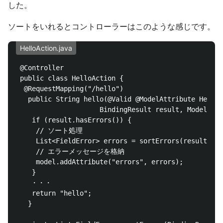
した。
ソートをいれるとコントローラーはこのような感じです。
HelloAction.java
 @Controller

 public class HelloAction {

  @RequestMapping("/hello")

   public String hello(@Valid @ModelAttribute HelloF
　　　　　　　　　　　　BindingResult result, Model mode
    if (result.hasErrors()) {

     // ソート処理

     List<FieldError> errors = sortErrors(result);

     // エラーメッセージを格納

     model.addAttribute("errors", errors);

    }

 　 ・・・

    return "hello";

   }
