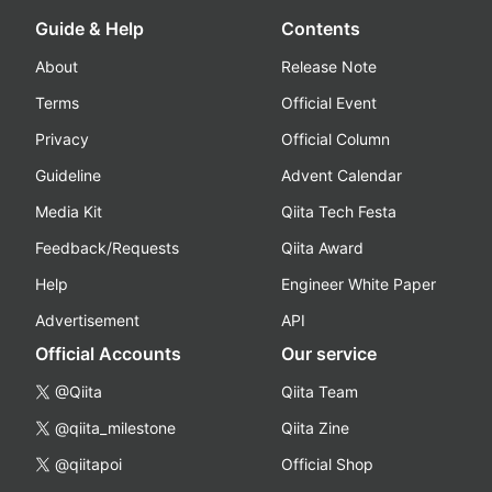
Guide & Help
Contents
About
Release Note
Terms
Official Event
Privacy
Official Column
Guideline
Advent Calendar
Media Kit
Qiita Tech Festa
Feedback/Requests
Qiita Award
Help
Engineer White Paper
Advertisement
API
Official Accounts
Our service
@Qiita
Qiita Team
@qiita_milestone
Qiita Zine
@qiitapoi
Official Shop