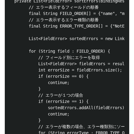
  private List<FieldError> sortErrors(BindingResult 
    	// エラー表示するフィールドの順番

    	final String FIELD_ORDER[] = {"name", "mail"};

    	// エラー表示するエラー種類の順番

    	final String ERROR_TYPE_ORDER[] = {"NotEmpty", "Length"};

        List<FieldError> sortedErrors = new LinkedLi
        for (String field : FIELD_ORDER) {

            // フィールド別にエラーを取得

            List<FieldError> fieldErrors = result.ge
            int errorSize = fieldErrors.size();

            if (errorSize == 0) {

                continue;

            }

            // エラーが１つの場合

            if (errorSize == 1) {

                sortedErrors.addAll(fieldErrors);

                continue;

            }

            // エラーが複数の場合、エラー種類別にソート

            for (String errorType : ERROR_TYPE_ORDER