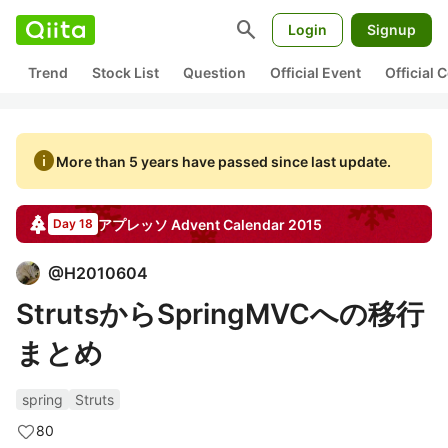
search
Login
Signup
Trend
Stock List
Question
Official Event
Official
info
More than 5 years have passed since last update.
アプレッソ
Advent Calendar
2015
Day 18
@
H2010604
StrutsからSpringMVCへの移行
まとめ
spring
Struts
80