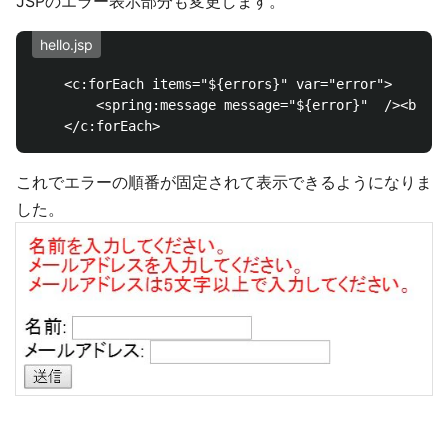
JSPのエラー表示部分も変更します。
hello.jsp
	<c:forEach items="${errors}" var="error">

		<spring:message message="${error}"  /><br>

これでエラーの順番が固定されて表示できるようになりま
した。