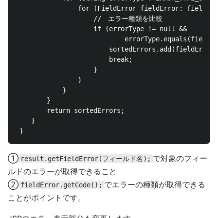
                for (FieldError fieldError: fieldErr
                    //　エラー種類を比較

                    if (errorType != null &&

                    		errorType.equals(fieldError.getCode())) { // ②

                        sortedErrors.add(fieldError)
                        break;

                    }

                }

            }

        }

        return sortedErrors;

    }

①
で対象のフィー
result.getFieldError(フィールド名);
ルドのエラーが取得できること
②
でエラーの種類が取得できる
fieldError.getCode();
ことがポイントです。