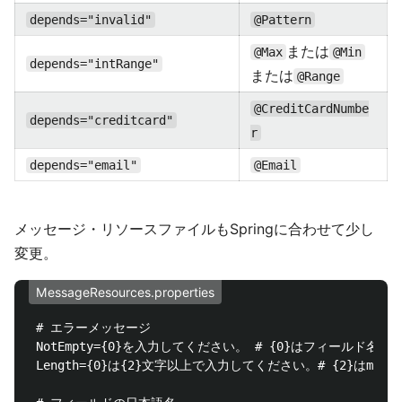
depends="invalid"
@Pattern
または
@Max
@Min
depends="intRange"
または
@Range
@CreditCardNumbe
depends="creditcard"
r
depends="email"
@Email
メッセージ・リソースファイルもSpringに合わせて少し
変更。
MessageResources.properties
 # エラーメッセージ

 NotEmpty={0}を入力してください。 # {0}はフィールド名

 Length={0}は{2}文字以上で入力してください。# {2}はmin