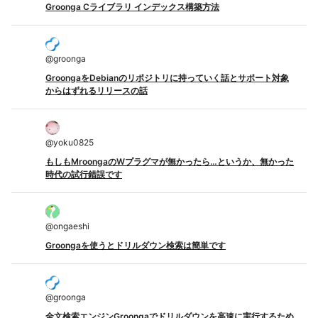
Groonga Cライブラリ インデックス構築方法
@
groonga
GroongaをDebianのリポジトリに持っていく話とサポート対象
からはずれるリリースの話
@
yoku0825
もしもMroongaのWプラグマが無かったら…というか、無かった
時代の試行錯誤です
@
ongaeshi
Groongaを使うとドリルダウン検索は簡単です
@
groonga
全文検索エンジンGroongaでドリルダウンを高速に実行するため