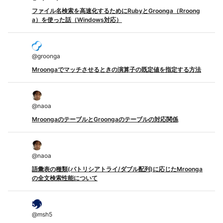
ファイル名検索を高速化するためにRubyとGroonga（Rroong
a）を使った話（Windows対応）
@
groonga
Mroongaでマッチさせるときの演算子の既定値を指定する方法
@
naoa
MroongaのテーブルとGroongaのテーブルの対応関係
@
naoa
語彙表の種類(パトリシアトライ/ダブル配列)に応じたMroonga
の全文検索性能について
@
msh5