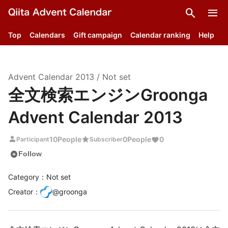
search
menu
Top
Calendars
Gift campaign
Calendar ranking
Help
Advent Calendar
2013
/
Not set
全文検索エンジンGroonga
Advent Calendar 2013
person
star
10
People
0
People
0
Participant
Subscriber
add_circle
Follow
Category：Not set
Creator
：
@
groonga