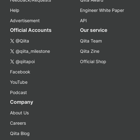
Help
Engineer White Paper
Advertisement
API
Official Accounts
Our service
@Qiita
Qiita Team
@qiita_milestone
Qiita Zine
@qiitapoi
Official Shop
Facebook
YouTube
Podcast
Company
About Us
Careers
Qiita Blog