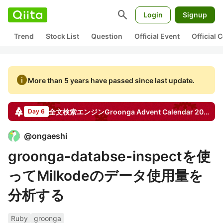
search
Login
Signup
Trend
Stock List
Question
Official Event
Official
info
More than 5 years have passed since last update.
全文検索エンジンGroonga
Advent Calendar
2013
Day 6
@
ongaeshi
groonga-databse-inspectを使
ってMilkodeのデータ使用量を
分析する
Ruby
groonga