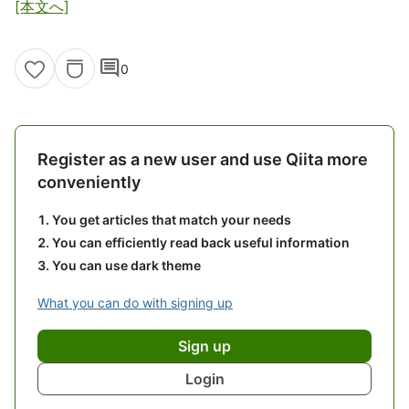
[本文へ]
comment
0
Register as a new user and use Qiita more
conveniently
You get articles that match your needs
You can efficiently read back useful information
You can use dark theme
What you can do with signing up
Sign up
Login