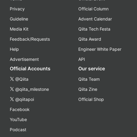
Privacy
Official Column
Guideline
Advent Calendar
Media Kit
Qiita Tech Festa
Feedback/Requests
Qiita Award
Help
Engineer White Paper
Advertisement
API
Official Accounts
Our service
@Qiita
Qiita Team
@qiita_milestone
Qiita Zine
@qiitapoi
Official Shop
Facebook
YouTube
Podcast