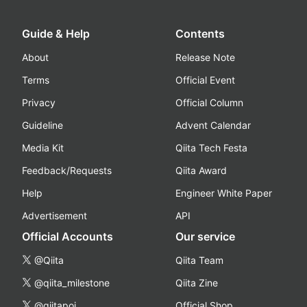
Guide & Help
Contents
About
Release Note
Terms
Official Event
Privacy
Official Column
Guideline
Advent Calendar
Media Kit
Qiita Tech Festa
Feedback/Requests
Qiita Award
Help
Engineer White Paper
Advertisement
API
Official Accounts
Our service
@Qiita
Qiita Team
@qiita_milestone
Qiita Zine
@qiitapoi
Official Shop