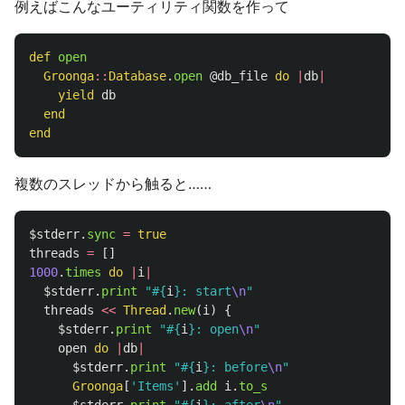
例えばこんなユーティリティ関数を作って
def
open
Groonga
::
Database
.
open
@db_file
do
|
db
|
yield
db
end
end
複数のスレッドから触ると……
$stderr
.
sync
=
true
threads
=
[]
1000
.
times
do
|
i
|
$stderr
.
print
"
#{
i
}
: start
\n
"
threads
<<
Thread
.
new
(
i
)
{
$stderr
.
print
"
#{
i
}
: open
\n
"
open
do
|
db
|
$stderr
.
print
"
#{
i
}
: before
\n
"
Groonga
[
'Items'
].
add
i
.
to_s