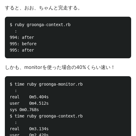
すると、おお、ちゃんと完走する。
$ ruby groonga-context.rb

  :

994: after

995: before

しかも、monitorを使った場合の40%くらい速い！
$ time ruby groonga-monitor.rb

  :

real	0m5.404s

user	0m4.512s

sys	0m0.768s

$ time ruby groonga-context.rb

  :

real	0m3.134s

user	0m2.420s
