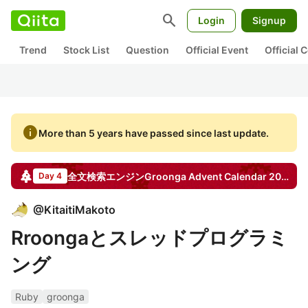
search
Login
Signup
Trend
Stock List
Question
Official Event
Official
info
More than 5 years have passed since last update.
全文検索エンジンGroonga
Advent Calendar
2013
Day 4
@
KitaitiMakoto
Rroongaとスレッドプログラミ
ング
Ruby
groonga