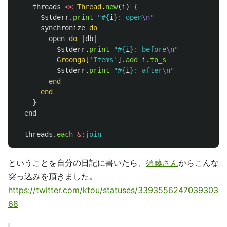
threads
<<
Thread
.
new
(
i
)
{
$stderr
.
print
"
#{
i
}
: open
\n
"
synchronize
do
open
do
|
db
|
$stderr
.
print
"
#{
i
}
: before
\n
"
Groonga
[
'Items'
].
add
i
.
to_s
$stderr
.
print
"
#{
i
}
: after
\n
"
end
end
}
end
threads
.
each
&
:join
ということを自分の日記に書いたら、
須藤さん
からこんな
突っ込みを頂きました。
https://twitter.com/ktou/statuses/3393556247039303
68