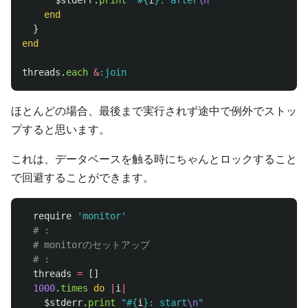
$stderr
.
print
"
#{
i
}
: after
\n
"
end
}
end
threads
.
each
&
:join
ほとんどの場合、最後まで実行されず途中で例外でストッ
プすると思います。
これは、データベースを触る時にちゃんとロックすること
で回避することができます。
require
'monitor'
# :
# monitorのセットアップ
# :
threads
=
[]
1000
.
times
do
|
i
|
$stderr
.
print
"
#{
i
}
: start
\n
"