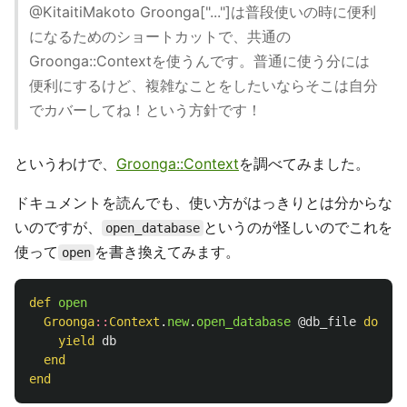
@KitaitiMakoto Groonga["..."]は普段使いの時に便利
になるためのショートカットで、共通の
Groonga::Contextを使うんです。普通に使う分には
便利にするけど、複雑なことをしたいならそこは自分
でカバーしてね！という方針です！
というわけで、
Groonga::Context
を調べてみました。
ドキュメントを読んでも、使い方がはっきりとは分からな
いのですが、
というのが怪しいのでこれを
open_database
使って
を書き換えてみます。
open
def
open
Groonga
::
Context
.
new
.
open_database
@db_file
do
|
db
yield
db
end
end