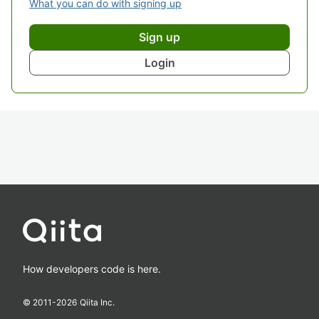
What you can do with signing up
Sign up
Login
How developers code is here.
© 2011-
2026
Qiita Inc.