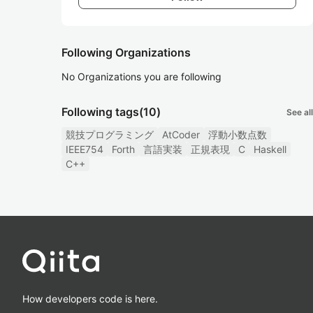
Following Organizations
No Organizations you are following
Following tags
(10)
See all
競技プログラミング
AtCoder
浮動小数点数
IEEE754
Forth
言語実装
正規表現
C
Haskell
C++
How developers code is here.