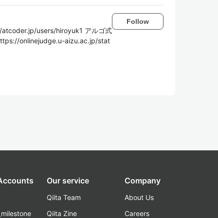
Follow
coder.jp/users/hiroyuk1 アルゴ式
ps://onlinejudge.u-aizu.ac.jp/stat
 Accounts
Our service
Company
Qiita Team
About Us
_milestone
Qiita Zine
Careers