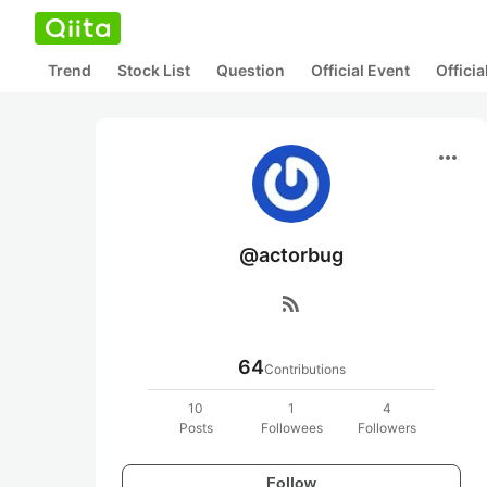
Trend
Stock List
Question
Official Event
Offici
more_horiz
@actorbug
rss_feed
64
Contributions
10
1
4
Posts
Followees
Followers
Follow