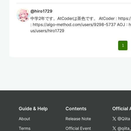
@
hiro1729
中学2年です。AtCoderは茶色です。 AtCoder : https://at
: https://algo-method.com/users/9298-5737 AOJ : htt
us/users/hiro1729
1
Guide & Help
Contents
Official
About
Release Note
@Qiita
Terms
Official Event
@qiita