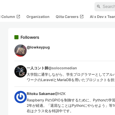
search
open_in_new
open_in_new
al Column
Organization
Qiita Careers
AI x Dev x Tea
Followers
@
lowkeypug
一人コント師
@
solocomedian
大学院に通学しながら、学生プログラマーとしてアルバ
ワークのLaravelとMariaDBを用いたプロジェクト
Ritoku Sakamae
@
HZK
Raspberry PiのGPIOを制御するために、Pyth
2年が経過。「退屈なことはPythonにやらせよう」
在はクラス化を特訓中です。