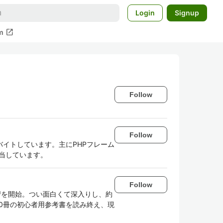
Login
Signup
open_in_new
m
Follow
Follow
イトしています。主にPHPフレーム
を担当しています。
Follow
onの学習を開始。つい面白くて深入りし、約
等10冊の初心者用参考書を読み終え、現