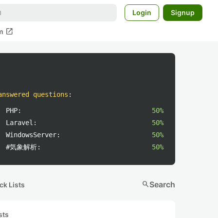
Login
Signup
open_in_new
m
answered questions
:
PHP:
50%
Laravel:
50%
WindowsServer:
50%
#気象解析:
50%
search
Search
ck Lists
sts