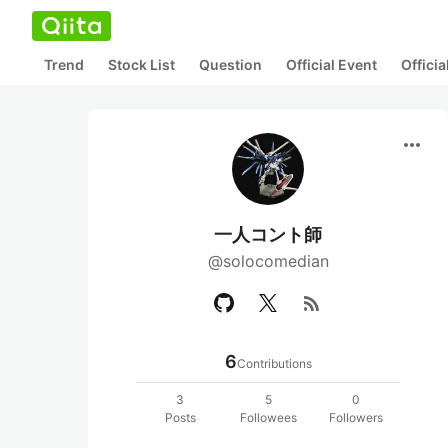
Trend
Stock List
Question
Official Event
Offici
more_horiz
一人コント師
@solocomedian
rss_feed
6
Contributions
3
5
0
Posts
Followees
Followers